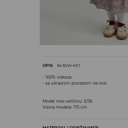
OPIS
843DW-MC1
100% viskoza
sa ukrasnim prorezom na nozi
Model nosi veličinu: S/36
Visina modela: 175 cm
MATERIJAL I ODRŽAVANJE