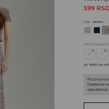
599
RS
boja
-
šareno
Veličina
(rasprod
XS
S
Vodič za vel
Proizvod tre
Odaberite vel
obaveštenje 