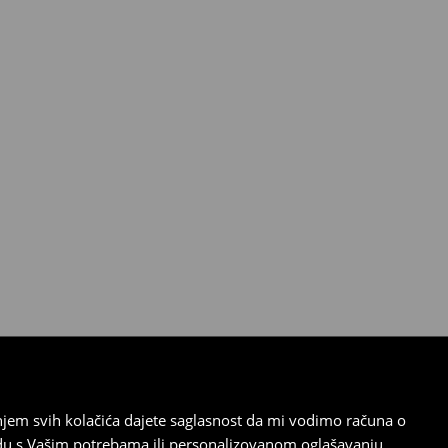
tanjem svih kolačića dajete saglasnost da mi vodimo računa o
adu s Vašim potrebama ili personalizovanom oglašavanju.