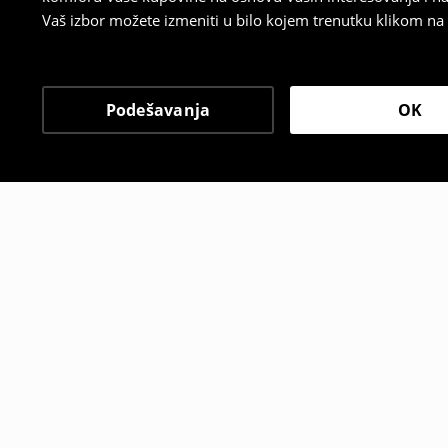
Vaš izbor možete izmeniti u bilo kojem trenutku klikom na „
Podešavanja
OK
Drugi kupci su takođe i