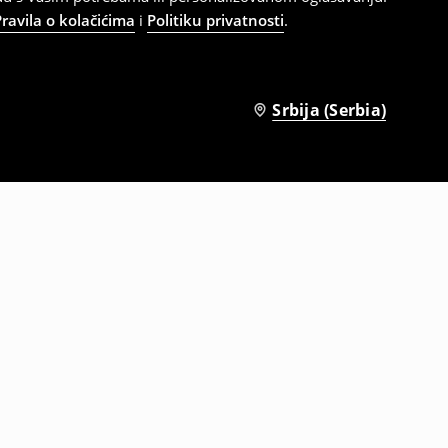
Pravila o kolačićima
i
Politiku privatnosti
.
Srbija (Serbia)