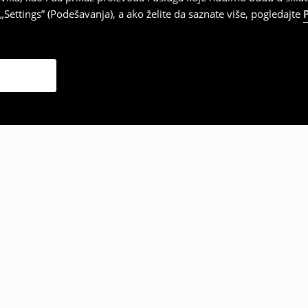
Settings” (Podešavanja), a ako želite da saznate više, pogledajte
zabrali