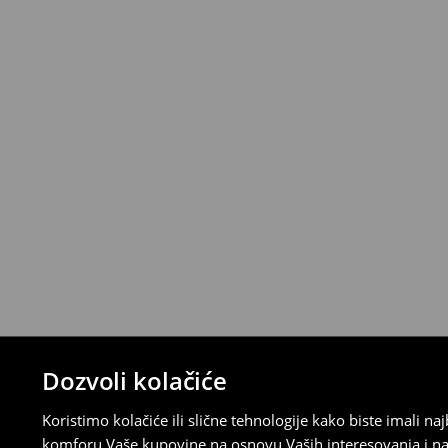
*
Besplatna dostava za narudžbe iznad 
>>
Detaljne informacije o isporuci
>>
Detaljne informacije o načinima plaćan
Politika povraćaja
Ako se predomislite u vezi s kupovinom,
politiku povraćaja u roku od 30 dana (od 
uradili, idite na korisnički nalog i popunit
su brzi, laki i besplatni.
⟶
Detaljne informacije o povraćaju
Dozvoli kolačiće
Koristimo kolačiće ili slične tehnologije kako biste imali 
komforu Vaše kupovine na osnovu Vaših interesovanja i na