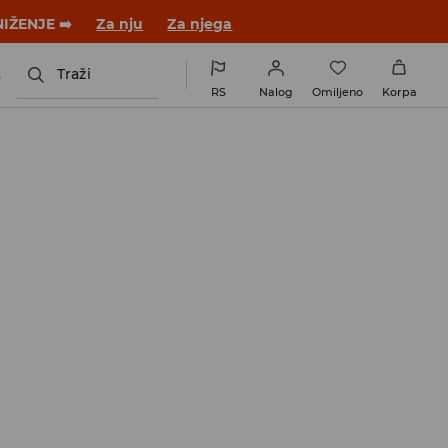
novom outfitu!
Za nju
Za njega
s
Traži
RS
Nalog
Omiljeno
Korpa