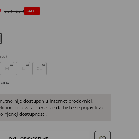
D
-40%
999
RSD
ato)
M
L
XL
ičine
nutno nije dostupan u internet prodavnici.
ičinu koja vas interesuje da biste se prijavili za
o njenoj dostupnosti.
OBAVESTI ME