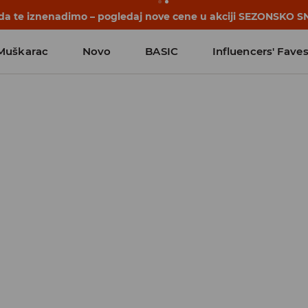
počinju pre prvog školskog zvona. Započni školsku godinu u 
Muškarac
Novo
BASIC
Influencers' Fave