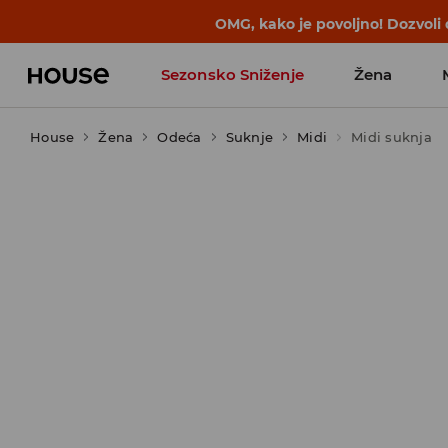
BACK TO SCHOOL
📒
Najbolje priče 
Sezonsko Sniženje
Žena
House
Žena
Odeća
Suknje
Midi
Midi suknja