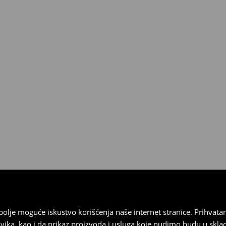
3190 RSD.
ja
 imajte na umu da nudimo
datuma prijema). Da biste to
e obrazac za povraćaj. Povraćaji
najbolje moguće iskustvo korišćenja naše internet stranice. Prihva
vika, kao i da prikaz proizvoda i usluga koje nudimo budu u skl