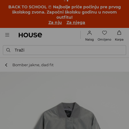
BACK TO SCHOOL
📒
Najbolje priče počinju pre prvog
školskog zvona. Započni školsku godinu u novom
outfitu!
Za nju
Za njega
Omiljeno
Nalog
Korpa
Traži
Bomber jakne, dad fit