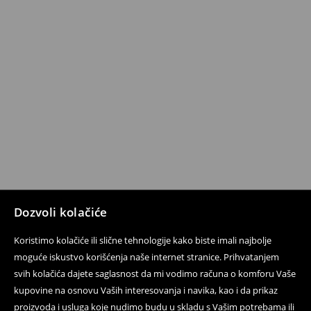
Dozvoli kolačiće
Koristimo kolačiće ili slične tehnologije kako biste imali najbolje
moguće iskustvo korišćenja naše internet stranice. Prihvatanjem
svih kolačića dajete saglasnost da mi vodimo računa o komforu Vaše
kupovine na osnovu Vaših interesovanja i navika, kao i da prikaz
proizvoda i usluga koje nudimo budu u skladu s Vašim potrebama ili