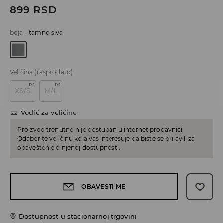
899
RSD
boja
-
tamno siva
Veličina
(rasprodato)
XS/S
M/L
Vodič za veličine
Proizvod trenutno nije dostupan u internet prodavnici.
Odaberite veličinu koja vas interesuje da biste se prijavili za
obaveštenje o njenoj dostupnosti.
OBAVESTI ME
Dostupnost u stacionarnoj trgovini