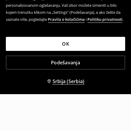
personalizovanom oglašavanju. Vaš izbor možete izmeniti u bilo
kojem trenutku klikom na „Settings” (Podešavanja), a ako želite da
saznate više, pogledajte
Pravila o kolačićima
i
Politiku privatnosti
.
OK
Podešavanja
Srbija (Serbia)