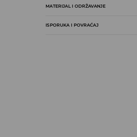
MATERIJAL I ODRŽAVANJE
100% COTTON
ISPORUKA I POVRAĆAJ
Metode dostave
Za vreme perioda praznika, vreme dostave
Pokupite u prodavnici - online plaćanje
BESPLATNA DOSTAVA
3-15 radnih dana
Milšped mesto za preuzimanje - online pl
490 RSD
*
3-15 radnih dana
Milsped Kurir - online plaćanje
490 RSD
*
3-15 radnih dana
Milsped Kurir - plaćanje pouzećem
490 RSD
*
3-15 radnih dana