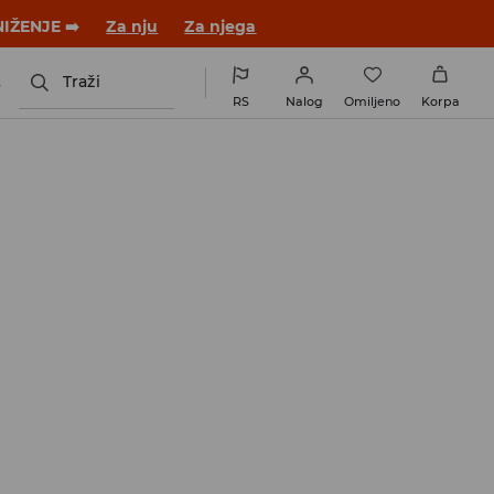
NIŽENJE ➡️
Za nju
Za njega
s
Traži
RS
Nalog
Omiljeno
Korpa