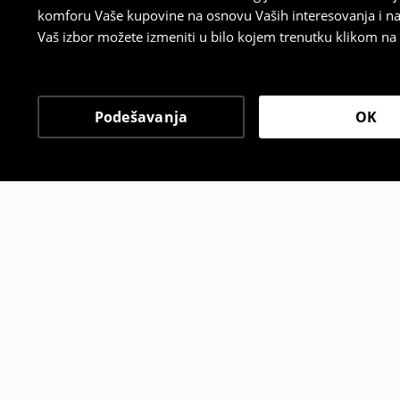
komforu Vaše kupovine na osnovu Vaših interesovanja i na
Vaš izbor možete izmeniti u bilo kojem trenutku klikom na „
Podešavanja
OK
Drugi kupci su takođe i