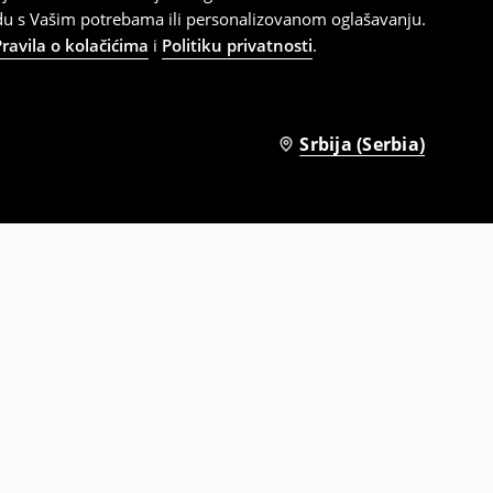
adu s Vašim potrebama ili personalizovanom oglašavanju.
Pravila o kolačićima
i
Politiku privatnosti
.
Srbija (Serbia)