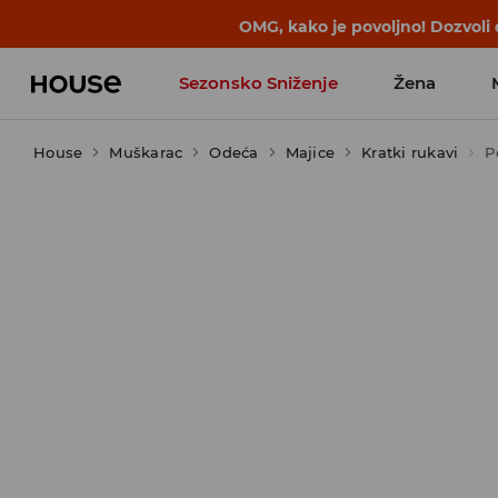
OMG, kako je povoljno! Dozvoli
Sezonsko Sniženje
Žena
House
Muškarac
Odeća
Majice
Kratki rukavi
P