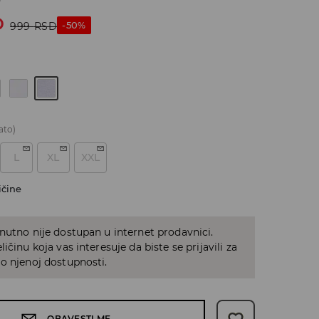
D
-50%
999
RSD
ato)
L
XL
XXL
ičine
nutno nije dostupan u internet prodavnici.
ičinu koja vas interesuje da biste se prijavili za
o njenoj dostupnosti.
OBAVESTI ME