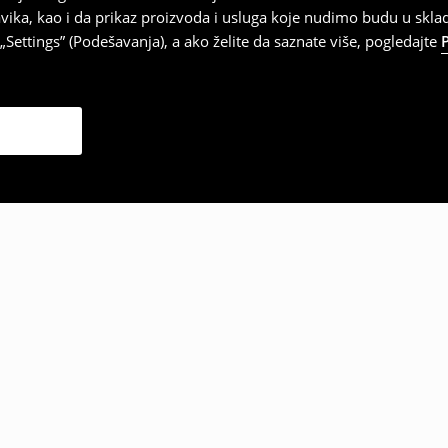
vika, kao i da prikaz proizvoda i usluga koje nudimo budu u skl
Settings” (Podešavanja), a ako želite da saznate više, pogledajte
zabrali