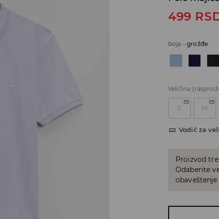
499
RS
boja
-
grožđe
Veličina
(rasprod
S
M
Vodič za vel
Proizvod tre
Odaberite vel
obaveštenje 