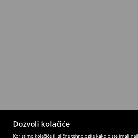
*
Besplatna dostava za narudžbe iznad 
>>
Detaljne informacije o isporuci
>>
Detaljne informacije o načinima plaćan
Politika povraćaja
Ako se predomislite u vezi s kupovinom,
politiku povraćaja u roku od 30 dana (od 
uradili, idite na korisnički nalog i popunit
su brzi, laki i besplatni.
⟶
Detaljne informacije o povraćaju
Dozvoli kolačiće
Koristimo kolačiće ili slične tehnologije kako biste imali 