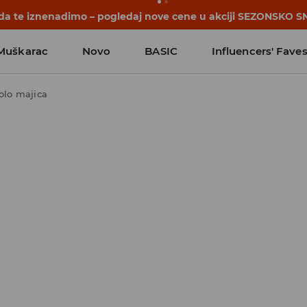
 da te iznenadimo – pogledaj nove cene u akciji SEZONSKO S
Muškarac
Novo
BASIC
Influencers' Fave
olo majica