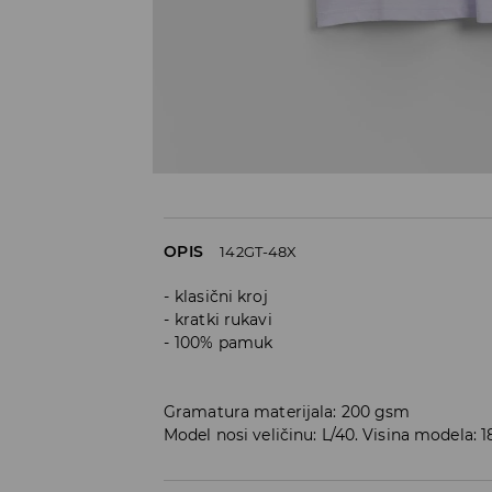
OPIS
142GT-48X
klasični kroj
kratki rukavi
100% pamuk
Gramatura materijala: 200 gsm
Model nosi veličinu: L/40. Visina modela: 