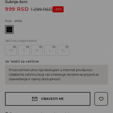
Suknja-šorc
999
RSD
1 299
RSD
-23%
boja
-
crno
Veličina
(rasprodato)
XS
S
M
L
XL
Vodič za veličine
Proizvod trenutno nije dostupan u internet prodavnici.
Odaberite veličinu koja vas interesuje da biste se prijavili za
obaveštenje o njenoj dostupnosti.
OBAVESTI ME