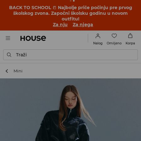
OMG, kako je povoljno! Dozvoli da te iznenadimo –
pogledaj nove cene u akciji SEZONSKO SNIŽENJE ➡️
Za nju
Za njega
Omiljeno
Nalog
Korpa
Traži
Mini