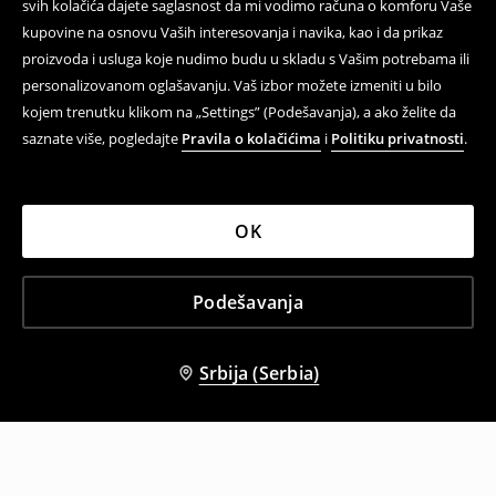
svih kolačića dajete saglasnost da mi vodimo računa o komforu Vaše
kupovine na osnovu Vaših interesovanja i navika, kao i da prikaz
proizvoda i usluga koje nudimo budu u skladu s Vašim potrebama ili
personalizovanom oglašavanju. Vaš izbor možete izmeniti u bilo
kojem trenutku klikom na „Settings” (Podešavanja), a ako želite da
saznate više, pogledajte
Pravila o kolačićima
i
Politiku privatnosti
.
OK
Podešavanja
Srbija (Serbia)