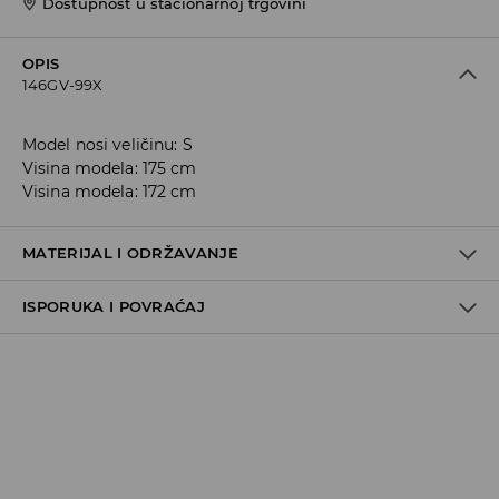
Dostupnost u stacionarnoj trgovini
OPIS
146GV-99X
Model nosi veličinu: S
Visina modela: 175 cm
Visina modela: 172 cm
MATERIJAL I ODRŽAVANJE
ISPORUKA I POVRAĆAJ
95% POLYAMIDE, 5% ELASTANE
Metode dostave
Za vreme perioda praznika, vreme dostave može
potrajati duže.
Pokupite u prodavnici - online plaćanje
BESPLATNA DOSTAVA