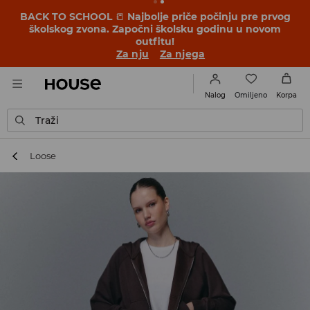
BACK TO SCHOOL
📒
Najbolje priče počinju pre prvog
školskog zvona. Započni školsku godinu u novom
outfitu!
Za nju
Za njega
Omiljeno
Nalog
Korpa
Traži
Loose