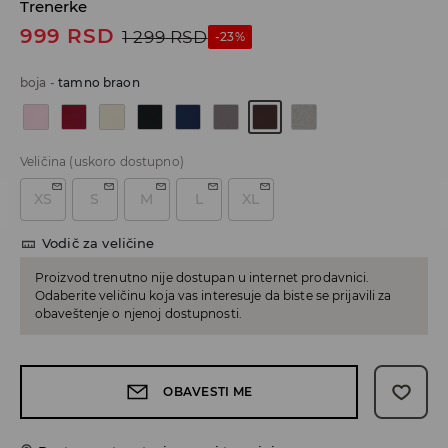
Trenerke
999
RSD
1 299
RSD
-23%
boja
-
tamno braon
Veličina
(uskoro dostupno)
XS
S
M
L
XL
Vodič za veličine
Proizvod trenutno nije dostupan u internet prodavnici.
Odaberite veličinu koja vas interesuje da biste se prijavili za
obaveštenje o njenoj dostupnosti.
OBAVESTI ME