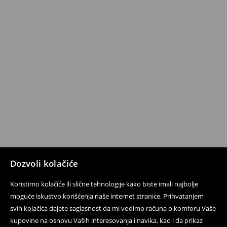
Dozvoli kolačiće
Koristimo kolačiće ili slične tehnologije kako biste imali najbolje
moguće iskustvo korišćenja naše internet stranice. Prihvatanjem
svih kolačića dajete saglasnost da mi vodimo računa o komforu Vaše
kupovine na osnovu Vaših interesovanja i navika, kao i da prikaz