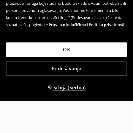
proizvoda i usluga koje nudimo budu u skladu s Vašim potrebama ili
personalizovanom oglašavanju. Vaš izbor možete izmeniti u bilo
kojem trenutku klikom na „Settings” (Podešavanja), a ako želite da
saznate više, pogledajte
Pravila o kolačićima
i
Politiku privatnosti
.
OK
Podešavanja
Srbija (Serbia)