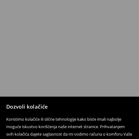
Dozvoli kolačiće
Koristimo kolačiće ili slične tehnologije kako biste imali najbolje
moguće iskustvo korišćenja naše internet stranice. Prihvatanjem
svih kolačića dajete saglasnost da mi vodimo računa o komforu Vaše