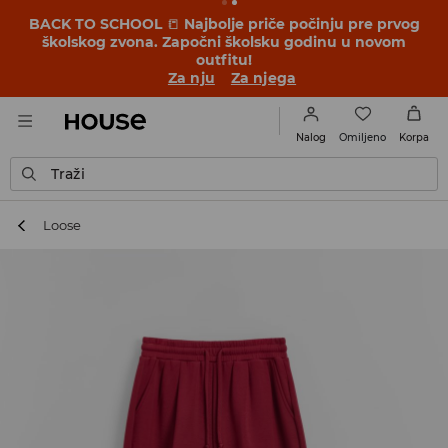
BACK TO SCHOOL
📒
Najbolje priče počinju pre prvog
školskog zvona. Započni školsku godinu u novom
outfitu!
Za nju
Za njega
Omiljeno
Nalog
Korpa
Traži
Loose