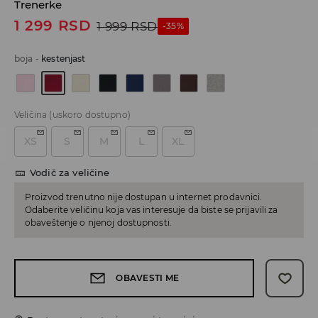
Trenerke
1 299
RSD
1 999
RSD
-35%
boja
-
kestenjast
Veličina
(uskoro dostupno)
XS
S
M
L
XL
Vodič za veličine
Proizvod trenutno nije dostupan u internet prodavnici.
Odaberite veličinu koja vas interesuje da biste se prijavili za
obaveštenje o njenoj dostupnosti.
OBAVESTI ME