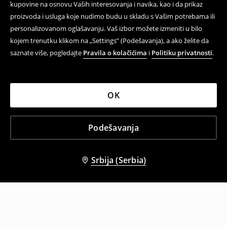
kupovine na osnovu Vaših interesovanja i navika, kao i da prikaz
proizvoda i usluga koje nudimo budu u skladu s Vašim potrebama ili
personalizovanom oglašavanju. Vaš izbor možete izmeniti u bilo
kojem trenutku klikom na „Settings” (Podešavanja), a ako želite da
saznate više, pogledajte
Pravila o kolačićima
i
Politiku privatnosti
.
OK
Podešavanja
Srbija (Serbia)