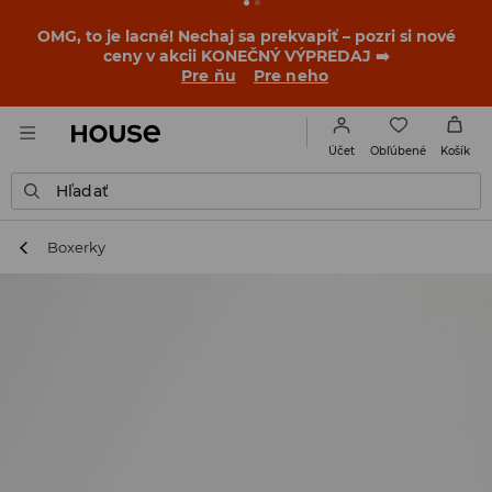
BACK TO SCHOOL
📒
Tie najlepšie príbehy sa začínajú
ešte pred prvým zvonením. Začni školský rok v novom
outfite!
Pre ňu
Pre neho
Obľúbené
Účet
Košík
Hľadať
Boxerky