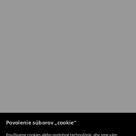
Povolenie súborov „cookie“
Používame cookies alebo podobné technológie, aby sme vám