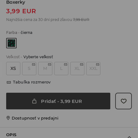
Boxerky
3,99
EUR
Najnižšia cena za 30 dní pred zľavou
7,99
EUR
Farba
-
čierna
Veľkosť
-
Vyberte veľkosť
XS
S
M
L
XL
XXL
Tabuľka rozmerov
Pridať
-
3,99
EUR
Dostupnosť v predajni
OPIS