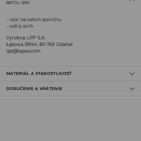
887DL-99X
vzor na celom povrchu
voľný strih
Výrobca
:
LPP S.A.
Łąkowa 39/44, 80-769 Gdańsk
lpp@lppsa.com
MATERIÁL A STAROSTLIVOSŤ
DORUČENIE A VRÁTENIE
Materiál I
:
100% BAVLNA
PRAŤ V PRÁČKE, MAX. TEPLOTA 30°C
Zásada dodania
VÝROBOK SA NESMIE BIELIŤ
Osobný odber v predajni
VÝROBOK SA NESMIE SUŠIŤ V BUBNOVEJ SUŠIČKE
ZADARMO
1-6 pracovné dni
NEŽEHLIŤ
SPS balíkovo (Online platba)