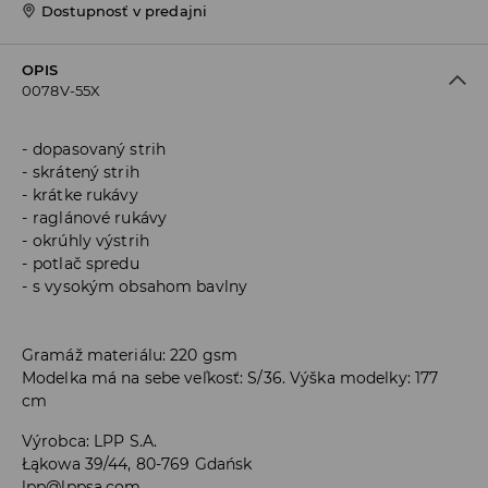
Dostupnosť v predajni
OPIS
0078V-55X
dopasovaný strih
skrátený strih
krátke rukávy
raglánové rukávy
okrúhly výstrih
potlač spredu
s vysokým obsahom bavlny
Gramáž materiálu: 220 gsm
Modelka má na sebe veľkosť: S/36. Výška modelky: 177
cm
Výrobca
:
LPP S.A.
Łąkowa 39/44, 80-769 Gdańsk
lpp@lppsa.com