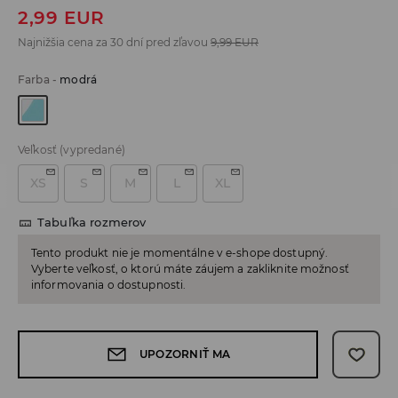
2,99
EUR
Najnižšia cena za 30 dní pred zľavou
9,99
EUR
Farba
-
modrá
Veľkosť
(vypredané)
XS
S
M
L
XL
Tabuľka rozmerov
Tento produkt nie je momentálne v e-shope dostupný.
Vyberte veľkosť, o ktorú máte záujem a zakliknite možnosť
informovania o dostupnosti.
UPOZORNIŤ MA