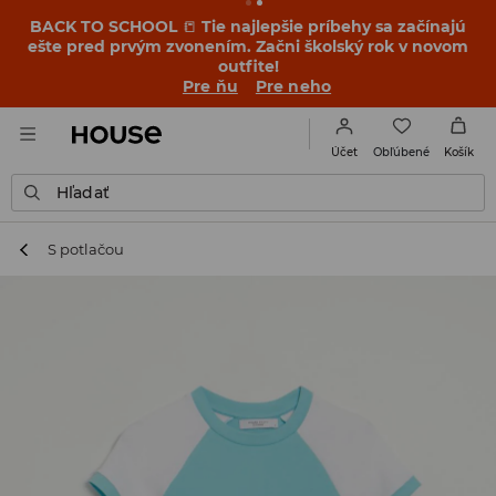
BACK TO SCHOOL
📒
Tie najlepšie príbehy sa začínajú
ešte pred prvým zvonením. Začni školský rok v novom
outfite!
Pre ňu
Pre neho
Obľúbené
Účet
Košík
Hľadať
S potlačou