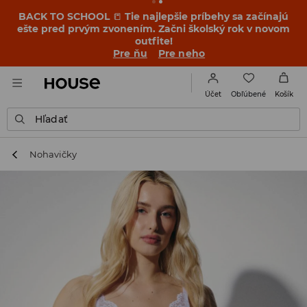
BACK TO SCHOOL
📒
Tie najlepšie príbehy sa začínajú
ešte pred prvým zvonením. Začni školský rok v novom
outfite!
Pre ňu
Pre neho
Obľúbené
Účet
Košík
Hľadať
Nohavičky