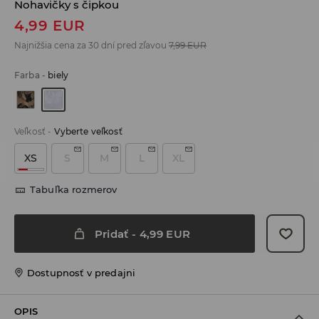
Nohavičky s čipkou
4,99
EUR
Najnižšia cena za 30 dní pred zľavou
7,99
EUR
Farba
-
biely
Veľkosť
-
Vyberte veľkosť
XS
S
M
L
XL
Tabuľka rozmerov
Pridať
-
4,99
EUR
Dostupnosť v predajni
OPIS