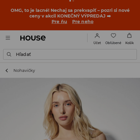
OMG, to je lacné! Nechaj sa prekvapiť – pozri si nové
ceny v akcii KONEČNÝ VÝPREDAJ ➡️
Pre ňu
Pre neho
Obľúbené
Účet
Košík
Hľadať
Nohavičky