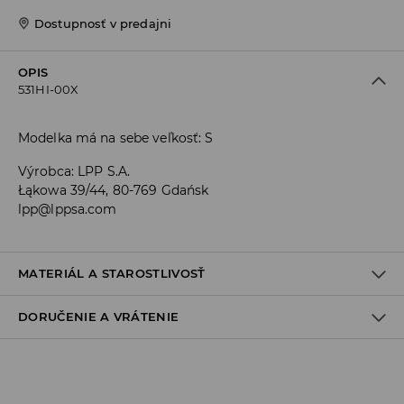
Dostupnosť v predajni
OPIS
531HI-00X
Modelka má na sebe veľkosť: S
Výrobca
:
LPP S.A.
Łąkowa 39/44, 80-769 Gdańsk
lpp@lppsa.com
MATERIÁL A STAROSTLIVOSŤ
DORUČENIE A VRÁTENIE
Materiál I
:
85% POLYAMID, 15% ELASTAN
Materiál II
:
100% BAVLNA
Zásada dodania
PRAŤ V PRÁČKE, MAX. TEPLOTA 30°C, ŠETRNÝ PROGRAM