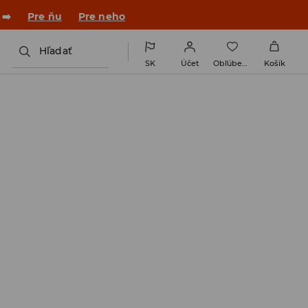
 ➡️
Pre ňu
Pre neho
Hľadať
SK
Účet
Obľúbené
Košík