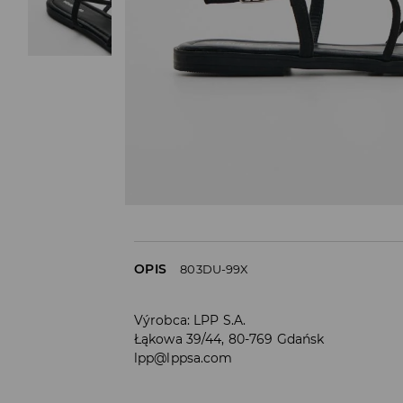
OPIS
803DU-99X
Výrobca
:
LPP S.A.
Łąkowa 39/44, 80-769 Gdańsk
lpp@lppsa.com