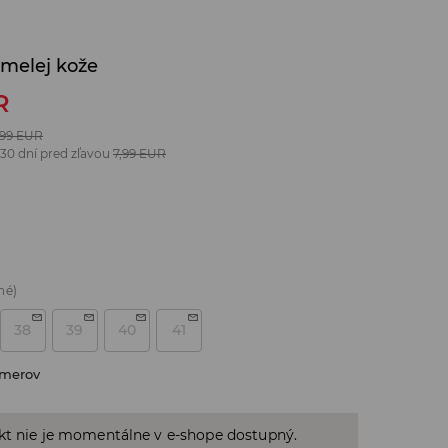
umelej kože
R
,99
EUR
 30 dní pred zľavou
7,99
EUR
né)
38
39
40
41
zmerov
kt nie je momentálne v e-shope dostupný.