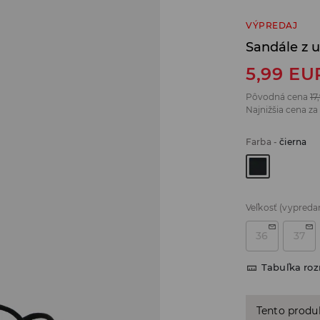
VÝPREDAJ
Sandále z 
5,99
EU
Pôvodná cena
17
Najnižšia cena za
Farba
-
čierna
Veľkosť
(vypreda
36
37
Tabuľka ro
Tento produ