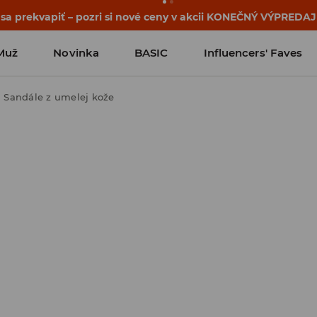
 sa prekvapiť – pozri si nové ceny v akcii KONEČNÝ VÝPREDAJ
Muž
Novinka
BASIC
Influencers' Faves
Sandále z umelej kože