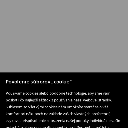
Povolenie súborov „cookie“
Používame cookies alebo podobné technológie, aby sme vám
poskytli čo najlepší zážitok z používania našej webovej stránky.
Súhlasom so všetkými cookies nám umožníte starať sa o váš
komfort pri nákupoch na základe vašich vlastných preferencií,
zvykov a prispôsobenie zobrazenia našej ponuky individuálne vašim
potrebám alebo personalizovanej inzercii. Svoj výber môžete