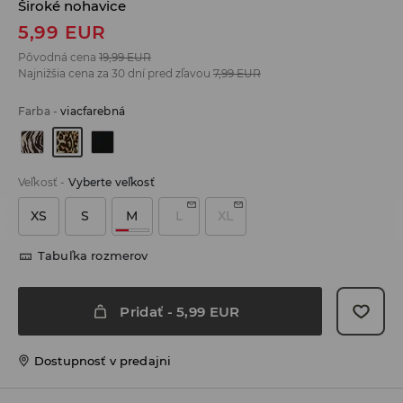
Široké nohavice
5,99
EUR
Pôvodná cena
19,99
EUR
Najnižšia cena za 30 dní pred zľavou
7,99
EUR
Farba
-
viacfarebná
Veľkosť
-
Vyberte veľkosť
XS
S
M
L
XL
Tabuľka rozmerov
Pridať
-
5,99
EUR
Dostupnosť v predajni