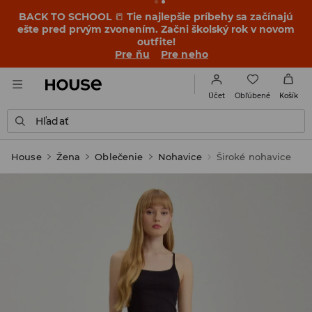
BACK TO SCHOOL
📒
Tie najlepšie príbehy sa začínajú
ešte pred prvým zvonením. Začni školský rok v novom
outfite!
Pre ňu
Pre neho
Obľúbené
Účet
Košík
Hľadať
House
Žena
Oblečenie
Nohavice
Široké nohavice