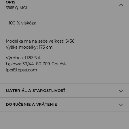
OPIS
356EQ-MC1
100 % viskóza
Modelka má na sebe veľkosť: S/36
Výška modelky: 175 cm
Výrobca
:
LPP S.A.
Łąkowa 39/44, 80-769 Gdańsk
lpp@lppsa.com
MATERIÁL A STAROSTLIVOSŤ
DORUČENIE A VRÁTENIE
PRVÝ MATERIÁL
:
100% VISKÓZA
VÝROBOK PRAŤ SAMOSTATNE ALEBO S PODOBNÝMI FARBAMI
Zásada dodania
VÝROBOK SA NESMIE BIELIŤ