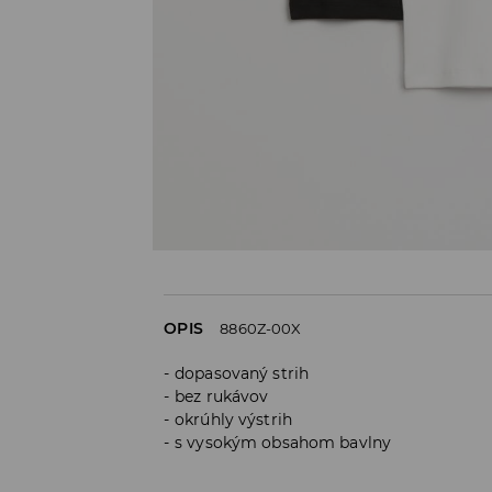
OPIS
8860Z-00X
dopasovaný strih
bez rukávov
okrúhly výstrih
s vysokým obsahom bavlny