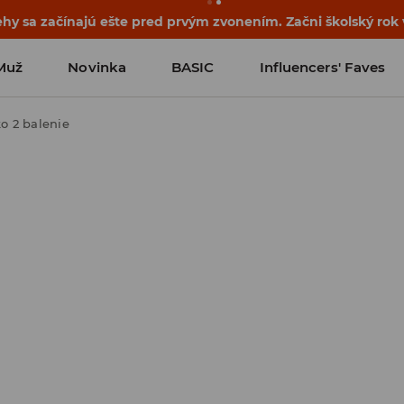
ehy sa začínajú ešte pred prvým zvonením. Začni školský rok
Muž
Novinka
BASIC
Influencers' Faves
ko 2 balenie