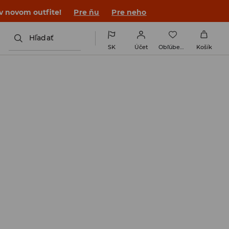
 v novom outfite!
Pre ňu
Pre neho
Hľadať
SK
Účet
Obľúbené
Košík