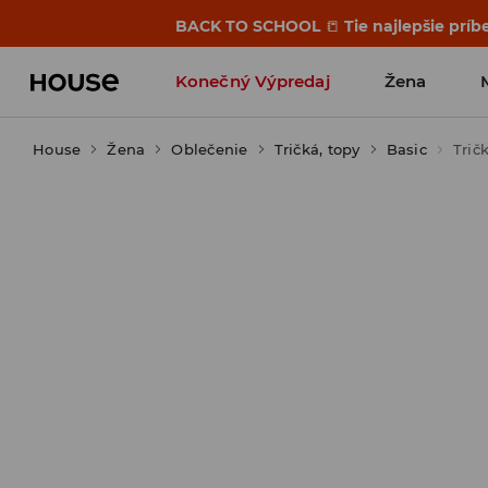
BACK TO SCHOOL
📒
Tie najlepšie príb
Konečný Výpredaj
Žena
House
Žena
Oblečenie
Tričká, topy
Basic
Trič