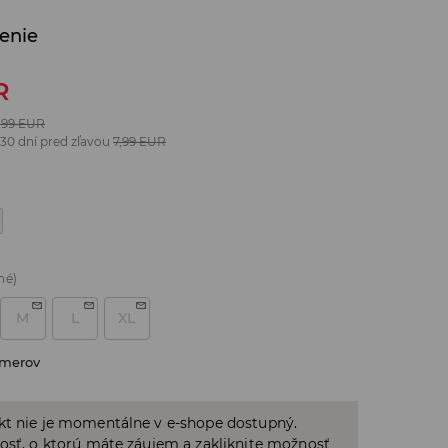
lenie
R
,99
EUR
 30 dní pred zľavou
7,99
EUR
né)
M
L
XL
zmerov
kt nie je momentálne v e-shope dostupný.
osť, o ktorú máte záujem a zakliknite možnosť