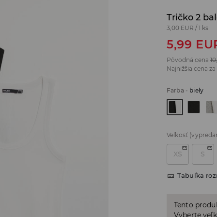
Tričko 2 ba
3,00 EUR
/
1 ks
5,99
EU
Pôvodná cena
10
Najnižšia cena za
Farba
-
biely
Veľkosť
(vypreda
XS
S
Tabuľka ro
Tento produ
Vyberte veľk