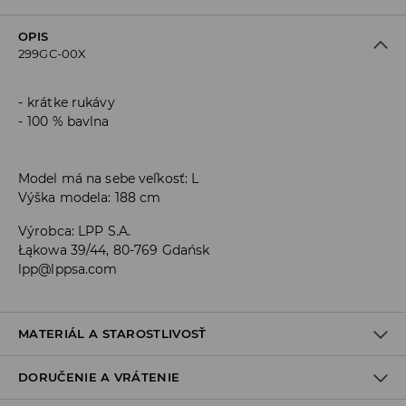
OPIS
299GC-00X
krátke rukávy
100 % bavlna
Model má na sebe veľkosť: L
Výška modela: 188 cm
Výrobca
:
LPP S.A.
Łąkowa 39/44, 80-769 Gdańsk
lpp@lppsa.com
MATERIÁL A STAROSTLIVOSŤ
DORUČENIE A VRÁTENIE
Materiál I
:
100% BAVLNA