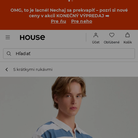
OMG, to je lacné! Nechaj sa prekvapiť – pozri si nové
ceny v akcii KONEČNÝ VÝPREDAJ ➡️
Pre ňu
Pre neho
Obľúbené
Účet
Košík
Hľadať
S krátkymi rukávmi