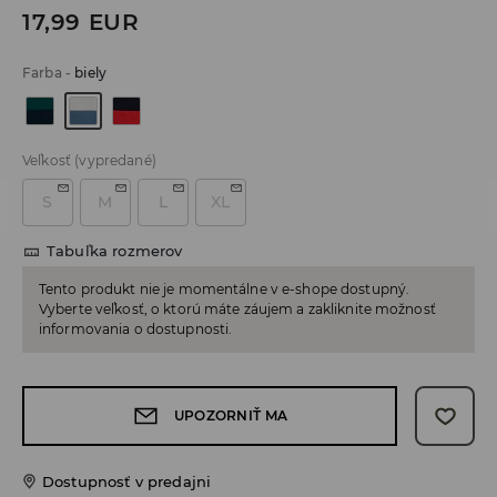
17,99
EUR
Farba
-
biely
Veľkosť
(vypredané)
S
M
L
XL
Tabuľka rozmerov
Tento produkt nie je momentálne v e-shope dostupný.
Vyberte veľkosť, o ktorú máte záujem a zakliknite možnosť
informovania o dostupnosti.
UPOZORNIŤ MA
Dostupnosť v predajni