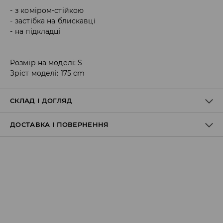
з коміром-стійкою
застібка на блискавці
на підкладці
Розмір на моделі: S
Зріст моделі: 175 cm
СКЛАД І ДОГЛЯД
ДОСТАВКА І ПОВЕРНЕННЯ
Правила доставки
Пункт відбору Meest Пошта:
199 UAH
*