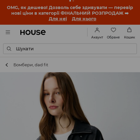
OMG, як дешево! Дозволь себе здивувати — перевір
нові ціни в категорії ФІНАЛЬНИЙ РОЗПРОДАЖ ➡️
Для неї
Для нього
Обране
Акаунт
Кошик
Шукати
Бомбери, dad fit