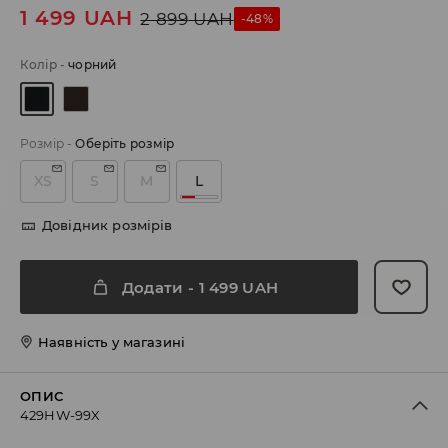
1 499
UAH
2 899
UAH
-48%
Колір
-
чорний
Розмір
-
Оберіть розмір
XS
S
M
L
Довідник розмірів
Додати
-
1 499
UAH
Наявність у магазині
ОПИС
429HW-99X