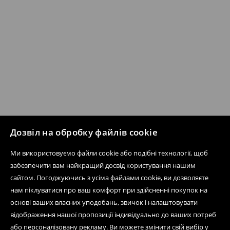
Дозвіл на обробку файлів cookie
Ми використовуємо файли cookie або подібні технології, щоб
забезпечити вам найкращий досвід користування нашим
сайтом. Погоджуючись з усіма файлами cookie, ви дозволяєте
нам піклуватися про ваш комфорт при здійсненні покупок на
основі ваших власних уподобань, звичок і налаштовувати
відображення нашої пропозиції індивідуально до ваших потреб
або персоналізовану рекламу. Ви можете змінити свій вибір у