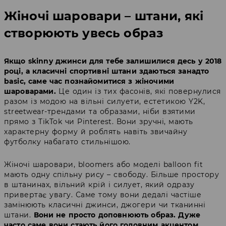
Жіночі шаровари – штани, які
створюють увесь образ
Якщо skinny джинси для тебе залишилися десь у 2018
році, а класичні спортивні штани здаються занадто
basic, саме час познайомитися з жіночими
шароварами.
Це один із тих фасонів, які повернулися
разом із модою на вільні силуети, естетикою Y2K,
streetwear-трендами та образами, ніби взятими
прямо з TikTok чи Pinterest. Вони зручні, мають
характерну форму й роблять навіть звичайну
футболку набагато стильнішою.
Жіночі шаровари, bloomers або моделі balloon fit
мають одну спільну рису – свободу. Більше простору
в штанинах, вільний крій і силует, який одразу
привертає увагу. Саме тому вони дедалі частіше
замінюють класичні джинси, джогери чи тканинні
штани.
Вони не просто доповнюють образ. Дуже
часто саме вони стають його головним акцентом.