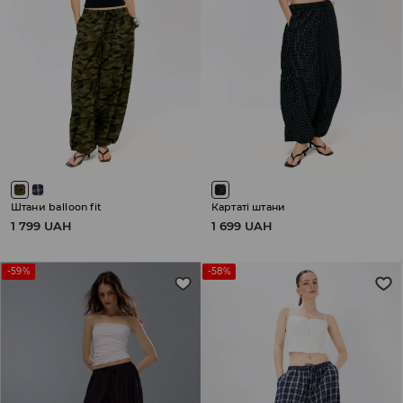
Штани balloon fit
Картаті штани
1 799 UAH
1 699 UAH
-59%
-58%