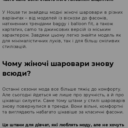
У House ти знайдеш модні жіночі шаровари в різних
варіантах – від моделей із віскози до фасонів,
натхненних трендами baggy і balloon fit, а також
картатих, camo та джинсових версій із міським
характером. Завдяки цьому легко знайти модель як
для мінімалістичних луків, так і для більш сміливих
стилізацій.
Чому жіночі шаровари знову
всюди?
Останні сезони мода все більше тяжіє до комфорту.
Але сьогодні йдеться не лише про зручність, а й про
цікавіші силуети. Саме тому штани у стилі шароварів
знову повернулися в тренди. Вони вільні, комфортні
та виглядають набагато цікавіше за класичні фасони.
Це штани для дівчат, які люблять моду, але не хочуть