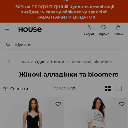
-30% на ПРОДУКТ ДНЯ 🛍️ Купон та деталі акції
знайдеш у своєму обліковому записі 💸
ЗАВАНТАЖИТИ ДОДАТОК
Обране
Акаунт
Кошик
Шукати
House
Жінка
Одяг
Штани
Шаровари, bloomers
Жіночі алладінки та bloomers
Фільтри
ТОВАРИ
:
17