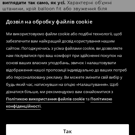
виглядати так само, як усі.
Характерні об’ємні
штанини, крій balloon fit або звуження біля
щиколоток додають образу більш виразного fashion-
Дозвіл на обробку файлів cookie
настрою. Навіть якщо решта луку складається лише з
базового топа та улюблених кросівок.
Ми використовуємо файли cookie або подібні технології, щоб
Не випадково жіночі шаровари регулярно
забезпечити вам найкращий досвід користування нашим
з’являються в Y2K-трендах, естетиці cool girl і
сайтом. Погоджуючись з усіма файлами cookie, ви дозволяєте
streetwear-образах. Це фасон, який виглядає
нам піклуватися про ваш комфорт при здійсненні покупок на
невимушено, але водночас продумано.
основі ваших власних уподобань, звичок і налаштовувати
відображення нашої пропозиції індивідуально до ваших потреб
Bloomers чи balloon fit – який
або персоналізовану рекламу. Ви можете змінити свій вибір у
будь-який час, натиснувши на опцію «Налаштування». Щоб
фасон обрати?
дізнатися більше, ми рекомендуємо вам ознайомитися з
Політикою використання файлів cookie
та
Політикою
Хоча ці назви часто плутають, усі моделі базуються на
конфіденційності
.
одній ідеї. Вільний крій, більше об’єму в штанинах і
максимальний комфорт. Моделі bloomers зазвичай
мають більш округлий силует, тоді як штани balloon
fit ідеально вписуються в сучасні тренди, натхненні
Так
вуличною модою.