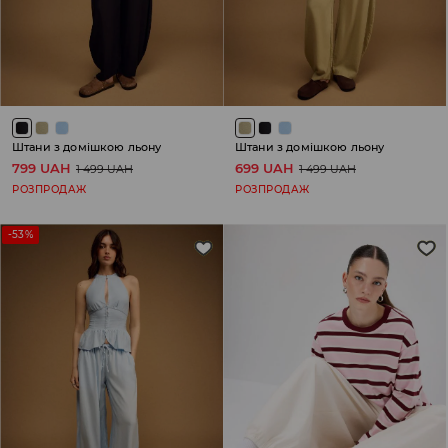
Штани з домішкою льону
Штани з домішкою льону
799 UAH
699 UAH
1 499 UAH
1 499 UAH
РОЗПРОДАЖ
РОЗПРОДАЖ
-53%