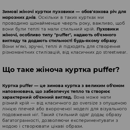
Зимові жіночі куртки пуховики — обов'язкова річ для
морозних днів
. Оскільки в таких куртках ми
проводимо щонайменше чверть року, важливо, щоб
вони були теплі та мали стильний крій.
Пуховики
жіночі, особливо типу "puffer", надають об'ємного
вигляду та додають стильності будь-якому образу
.
Вони м'які, зручні, теплі й підходять для створення
різноманітних стилізацій, від класичних до streetwear.
Що таке жіноча куртка puffer?
Куртка puffer — це зимова куртка з великим об'ємом
наповнювача, що забезпечує тепло та створює
характерний об'ємний вигляд.
Вона може мати
різний крій — від класичного до oversize з опущеною
лінією плечей або вкороченої моделі для візуального
подовження ніг. Такий стильний одяг додає образу
багатогранності, дозволяючи експериментувати з
модою і створювати цікаві образи.