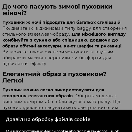
До чого пасують зимові пуховики
жіночі?
Пуховики жіночі підходять для багатьох стилізацій
.
Поєднайте їх із джинсами типу baggy для створення
стильного streetwear-образу.
Для ніжнішого вигляду
комбінуйте з сукнею або спідницею, додаючи до
образу об'ємні аксесуари, як-от шарфи та рукавиці
.
Ви можете також експериментувати зі взуттям,
обираючи масивні черевики чи ботфорти для
підсилення ефекту.
Елегантний образ з пуховиком?
Легко!
Пуховик можна легко використовувати для
створення елегантних образів
. Оберіть модель з
високим коміром або з блискучого матеріалу. Під
пуховик ідеально пасуватимуть светр із високим
горлом, матеріальні штани чи спідниця, а також
Дозвіл на обробку файлів cookie
перлинний аксесуар на шиї. Для завершення образу
додайте класичну сумку або стильну шоперку.
Ми використовуємо файли cookie або подібні технології, щоб