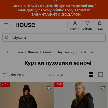
-30% на ПРОДУКТ ДНЯ 🛍️ Купон та деталі акції
знайдеш у своєму обліковому записі 💸
ЗАВАНТАЖИТИ ДОДАТОК
Обране
Акаунт
Кошик
Шукати
House
Жінка
Одяг
Верхній одяг
Puffer
Куртки пуховики жіночі
Фільтри
ТОВАРИ
:
2
-40%
-50%