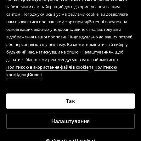
забезпечити вам найкращий досвід користування нашим
Види наповнювача у куртках
сайтом. Погоджуючись з усіма файлами cookie, ви дозволяєте
puffer
нам піклуватися про ваш комфорт при здійсненні покупок на
основі ваших власних уподобань, звичок і налаштовувати
відображення нашої пропозиції індивідуально до ваших потреб
Існує два основні види наповнювача у пуховиках —
або персоналізовану рекламу. Ви можете змінити свій вибір у
синтетичний та натуральний.
Синтетичний
будь-який час, натиснувши на опцію «Налаштування». Щоб
наповнювач ідеальний для алергіків і забезпечує
легкий догляд, оскільки добре переносить контакт з
дізнатися більше, ми рекомендуємо вам ознайомитися з
водою
.
Натуральний пух забезпечує кращу
Політикою використання файлів cookie
та
Політикою
теплоізоляцію, тому такі куртки популярні серед
конфіденційності
.
людей, які люблять затишний, теплий одяг
. У нашому
магазині ви знайдете обидва варіанти для різних
потреб.
Різновиди зимових курток puffer за
Так
кроєм
Крім класичного крою, зимові куртки puffer доступні
Налаштування
у різних стилях. Ви можете обрати укорочену модель
для підкреслення талії, oversize для створення
streetwear-образу або loose fit для збалансованого