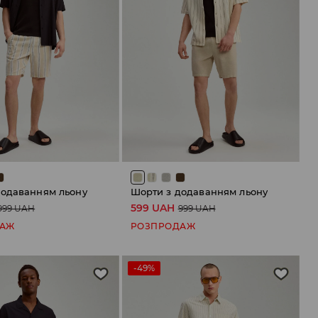
додаванням льону
Шорти з додаванням льону
599 UAH
999 UAH
999 UAH
ДАЖ
РОЗПРОДАЖ
-49%