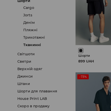
Шорти
Cargo
Jorts
Денім
Пляжнi
Трикотажні
Тканинні
Світшоти
Шорти
899 UAH
Светри
Верхній одяг
Джинси
-73%
Штани
Шорти для плавання
House Print LAB
Скоро в продажу