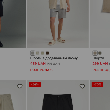
Шорти з додаванням льону
Шорти
459 UAH
299 UAH
999 UAH
РОЗПРОДАЖ
РОЗПРО
-54%
-70%