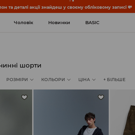
он та деталі акції знайдеш у своєму обліковому записі 💸
Чоловік
Новинки
BASIC
анинні шорти
РОЗМІРИ
КОЛЬОРИ
ЦІНА
+
БІЛЬШЕ