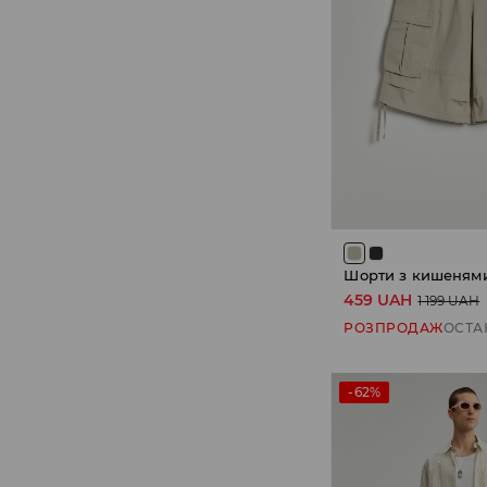
Шорти з кишенями
459 UAH
1 199 UAH
РОЗПРОДАЖ
ОСТА
-62%