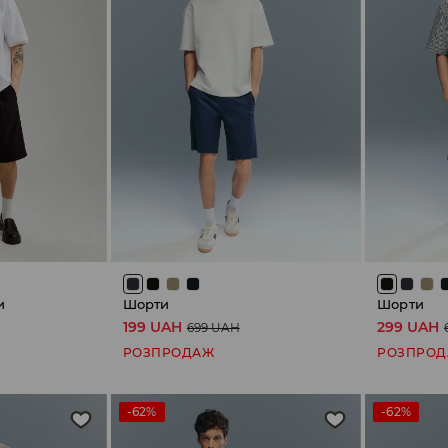
и
Шорти
Шорти
199 UAH
299 UAH
699 UAH
РОЗПРОДАЖ
РОЗПРО
-62%
-62%