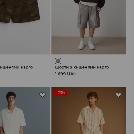
кишенями карго
Шорти з кишенями карго
H
1 699 UAH
-73%