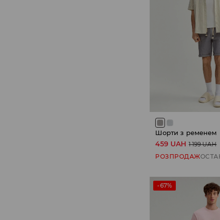
Шорти з ременем
459 UAH
1 199 UAH
РОЗПРОДАЖ
ОСТА
-67%