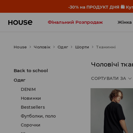
-30% на ПРОДУКТ ДНЯ 🛍️ Куп
Фінальний Розпродаж
Жінка
Influencers' Faves
House
Чоловік
Одяг
Шорти
Тканинні
Чоловічі тк
Back to school
СОРТУВАТИ ЗА
Одяг
DENIM
Новинки
Bestsellers
Футболки, поло
Сорочки