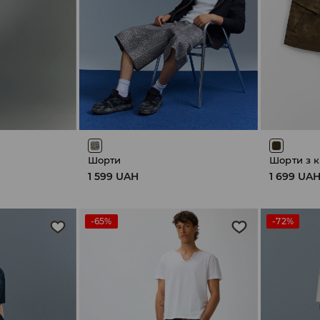
Шорти
Шорти з 
1 599 UAH
1 699 UA
-65%
-72%