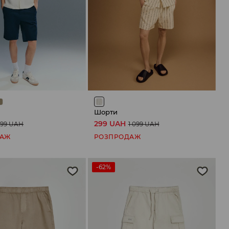
Шорти
299 UAH
699 UAH
1 099 UAH
ДАЖ
РОЗПРОДАЖ
-62%