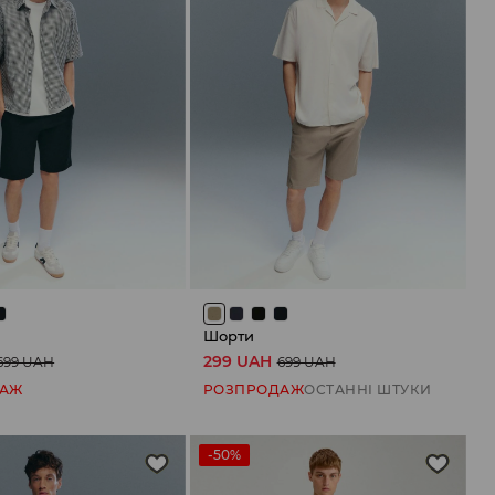
Шорти
299 UAH
699 UAH
699 UAH
ДАЖ
РОЗПРОДАЖ
ОСТАННІ ШТУКИ
-50%