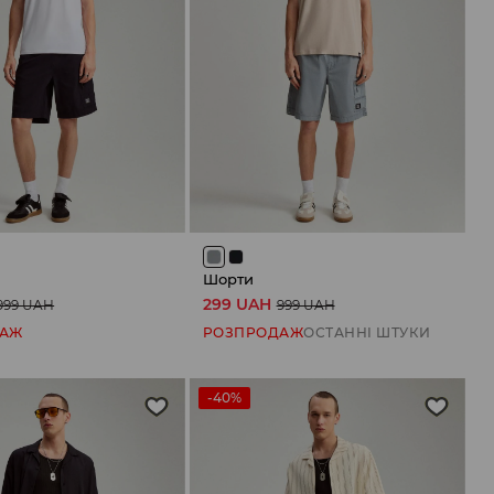
Шорти
299 UAH
999 UAH
999 UAH
ДАЖ
РОЗПРОДАЖ
ОСТАННІ ШТУКИ
-40%