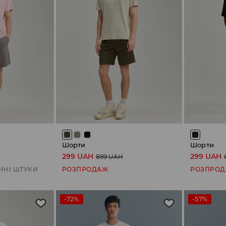
Шорти
Шорти
299 UAH
299 UAH
899 UAH
ННІ ШТУКИ
РОЗПРОДАЖ
РОЗПРО
-72%
-57%