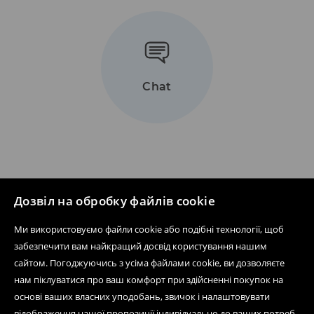
Chat
Дозвіл на обробку файлів cookie
Ми використовуємо файли cookie або подібні технології, щоб
Дізнатися більше про House
забезпечити вам найкращий досвід користування нашим
сайтом. Погоджуючись з усіма файлами cookie, ви дозволяєте
нам піклуватися про ваш комфорт при здійсненні покупок на
основі ваших власних уподобань, звичок і налаштовувати
Допомога та контакт
відображення нашої пропозиції індивідуально до ваших потреб