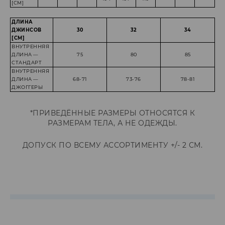
[СМ]
ДЛИНА
ДЖИНСОВ
30
32
34
[СМ]
ВНУТРЕННЯЯ
ДЛИНА —
75
80
85
СТАНДАРТ
ВНУТРЕННЯЯ
ДЛИНА —
68-71
73-76
78-81
ДЖОГГЕРЫ
*ПРИВЕДЁННЫЕ РАЗМЕРЫ ОТНОСЯТСЯ К
РАЗМЕРАМ ТЕЛА, А НЕ ОДЕЖДЫ.
ДОПУСК ПО ВСЕМУ АССОРТИМЕНТУ +/- 2 СМ.