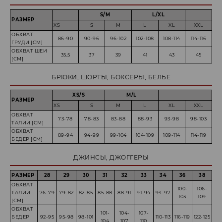
S/M
L/XL
РАЗМЕР
XS
S
M
L
XL
XXL
ОБХВАТ
86-90
90-96
96-102
102-108
108-114
114-116
ГРУДИ [СМ]
ОБХВАТ ШЕИ
35,5
37
39
41
43
45
[СМ]
БРЮКИ, ШОРТЫ, БОКСЕРЫ, БЕЛЬЕ
XS/S
M/L
РАЗМЕР
XS
S
M
L
XL
XXL
ОБХВАТ
73-78
78-83
83-88
88-93
93-98
98-103
ТАЛИИ [СМ]
ОБХВАТ
89-94
94-99
99-104
104-109
109-114
114-119
БЕДЕР [СМ]
ДЖИНСЫ, ДЖОГГЕРЫ
РАЗМЕР
28
29
30
31
32
33
34
36
38
ОБХВАТ
100-
106-
ТАЛИИ
76-79
79-82
82-85
85-88
88-91
91-94
94-97
103
109
[СМ]
ОБХВАТ
101-
104-
107-
БЕДЕР
92-95
95-98
98-101
110-113
116-119
122-125
104
107
110