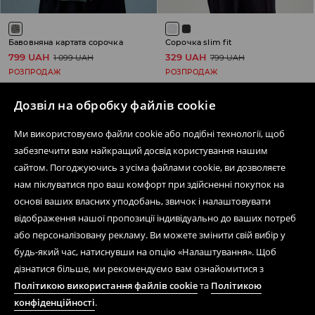
Бавовняна картата сорочка
Сорочка slim fit
799 UAH
329 UAH
1 099 UAH
799 UAH
РОЗПРОДАЖ
РОЗПРОДАЖ
Дозвіл на обробку файлів cookie
Ми використовуємо файли cookie або подібні технології, щоб
Дізнатися більше про House
забезпечити вам найкращий досвід користування нашим
сайтом. Погоджуючись з усіма файлами cookie, ви дозволяєте
нам піклуватися про ваш комфорт при здійсненні покупок на
основі ваших власних уподобань, звичок і налаштовувати
Допомога та контакт
відображення нашої пропозиції індивідуально до ваших потреб
або персоналізовану рекламу. Ви можете змінити свій вибір у
Інтернет-магазин
будь-який час, натиснувши на опцію «Налаштування». Щоб
Умови
дізнатися більше, ми рекомендуємо вам ознайомитися з
Політикою використання файлів cookie
та
Політикою
Мобільний додаток
конфіденційності
.