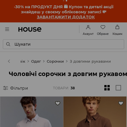
-30% на ПРОДУКТ ДНЯ 🛍️ Купон та деталі акції
знайдеш у своєму обліковому записі 💸
ЗАВАНТАЖИТИ ДОДАТОК
Обране
Акаунт
Кошик
Шукати
se
Чоловік
Одяг
Сорочки
З довгими рукавами
Чоловічі сорочки з довгим рукаво
Фільтри
ТОВАРИ
:
38