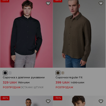
-59%
-64%
Сорочка з довгими рукавами
Сорочка regular fit
329 UAH
399 UAH
799 UAH
1 099 UAH
РОЗПРОДАЖ
ОСТАННІ ШТУКИ
РОЗПРОДАЖ
-60%
-70%