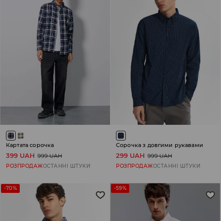
Картата сорочка
Сорочка з довгими рукавами
399 UAH
299 UAH
999 UAH
999 UAH
РОЗПРОДАЖ
ОСТАННІ ШТУКИ
РОЗПРОДАЖ
ОСТАННІ ШТУКИ
-70%
-59%