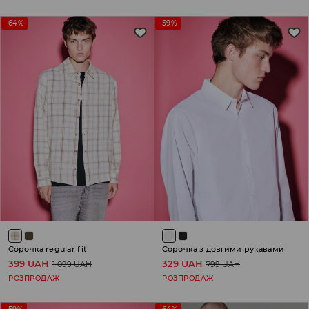
-64%
-59%
Сорочка regular fit
Сорочка з довгими рукавами
399 UAH
329 UAH
1 099 UAH
799 UAH
РОЗПРОДАЖ
РОЗПРОДАЖ