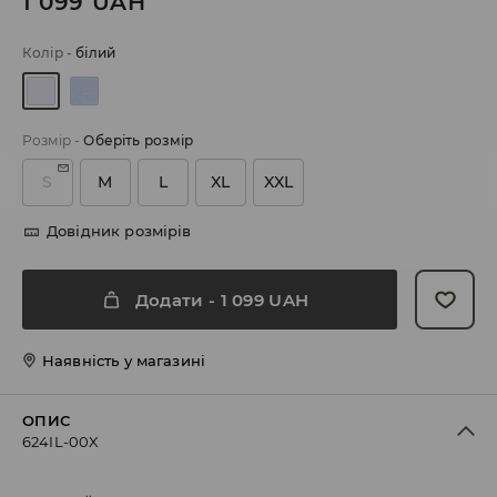
1 099
UAH
Колір
-
білий
Розмір
-
Оберіть розмір
S
M
L
XL
XXL
Довідник розмірів
Додати
-
1 099
UAH
Наявність у магазині
ОПИС
624IL-00X