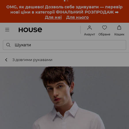
-30% на ПРОДУКТ ДНЯ 🛍️ Купон та деталі акції
знайдеш у своєму обліковому записі 💸
ЗАВАНТАЖИТИ ДОДАТОК
Обране
Акаунт
Кошик
Шукати
З довгими рукавами