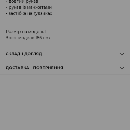
довгий рукав
рукав із манжетами
застібка на ґудзиках
Розмір на моделі: L
Зріст моделі: 186 cm
СКЛАД І ДОГЛЯД
ДОСТАВКА І ПОВЕРНЕННЯ
100% БАВОВНА
Правила доставки
Пункт відбору Meest Пошта:
199 UAH
*
від 6-10 днiв