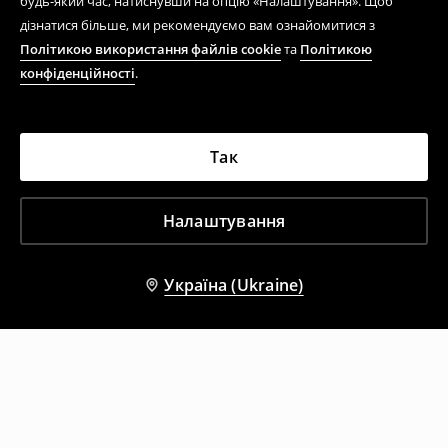
будь-який час, натиснувши на опцію «Налаштування». Щоб
дізнатися більше, ми рекомендуємо вам ознайомитися з
Політикою використання файлів cookie
та
Політикою
конфіденційності
.
Так
Налаштування
Україна (Ukraine)