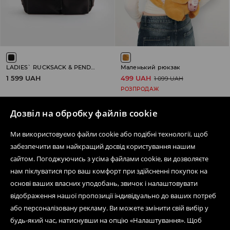
LADIES` RUCKSACK & PENDANT
Маленький рюкзак
1 599 UAH
499 UAH
1 099 UAH
РОЗПРОДАЖ
Дозвіл на обробку файлів cookie
Ми використовуємо файли cookie або подібні технології, щоб
Дізнатися більше про House
забезпечити вам найкращий досвід користування нашим
сайтом. Погоджуючись з усіма файлами cookie, ви дозволяєте
нам піклуватися про ваш комфорт при здійсненні покупок на
основі ваших власних уподобань, звичок і налаштовувати
Допомога та контакт
відображення нашої пропозиції індивідуально до ваших потреб
або персоналізовану рекламу. Ви можете змінити свій вибір у
Інтернет-магазин
будь-який час, натиснувши на опцію «Налаштування». Щоб