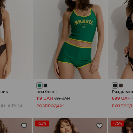
ьник
низ бікіні
Роздільн
119 UAH
699 UAH
699 UAH
ННІ ШТУКИ
РОЗПРОДАЖ
РОЗПРО
-55%
-75%