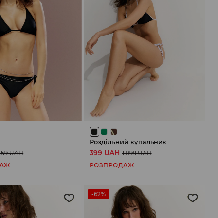
Роздільний купальник
399 UAH
459 UAH
1 099 UAH
ДАЖ
РОЗПРОДАЖ
-62%