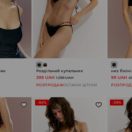
ник
Роздільний купальник
низ бікіні
399 UAH
99 UAH
1 299 UAH
4
РОЗПРОДАЖ
ОСТАННІ ШТУКИ
РОЗПРО
-64%
-36%