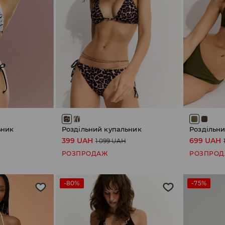
ьник
Роздільний купальник
Роздільн
399 UAH
699 UAH
1 099 UAH
РОЗПРОДАЖ
РОЗПРО
-80%
-75%