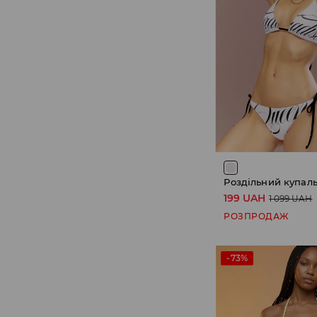
Роздільний купал
199 UAH
1 099 UAH
РОЗПРОДАЖ
-73%