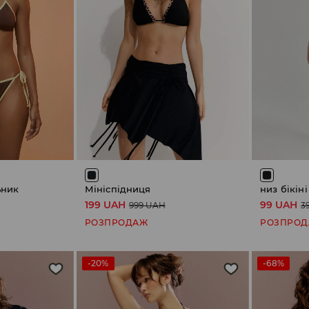
ьник
Мініспідниця
низ бікіні
199 UAH
99 UAH
999 UAH
3
РОЗПРОДАЖ
РОЗПРО
-20%
-68%