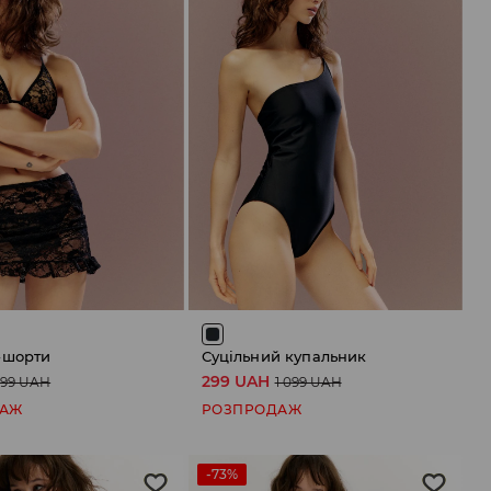
-шорти
Суцільний купальник
299 UAH
799 UAH
1 099 UAH
ДАЖ
РОЗПРОДАЖ
-73%