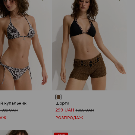
ий купальник
Шорти
299 UAH
1 099 UAH
1 099 UAH
ДАЖ
РОЗПРОДАЖ