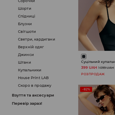
Сорочки
Шорти
Спідниці
Блузки
Світшоти
Светри, кардигани
Верхній одяг
Джинси
Суцільний купаль
Штани
399 UAH
1 099 UAH
Купальники
РОЗПРОДАЖ
House Print LAB
Скоро в продажу
-82%
Взуття та аксесуари
Перевір зараз!