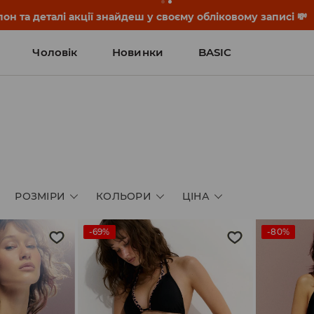
он та деталі акції знайдеш у своєму обліковому записі 💸
Чоловік
Новинки
BASIC
РОЗМІРИ
КОЛЬОРИ
ЦІНА
-69%
-80%