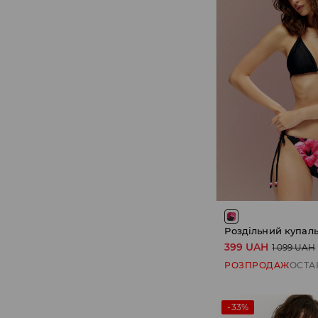
Роздільний купал
399 UAH
1 099 UAH
РОЗПРОДАЖ
ОСТА
-33%