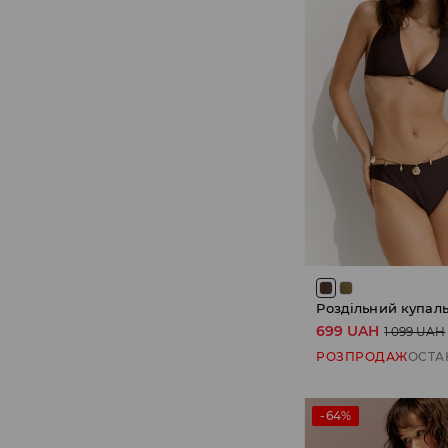
Роздільний купал
699 UAH
1 099 UAH
РОЗПРОДАЖ
ОСТА
-64%