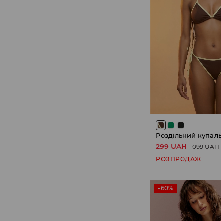
Роздільний купал
299 UAH
1 099 UAH
РОЗПРОДАЖ
-60%