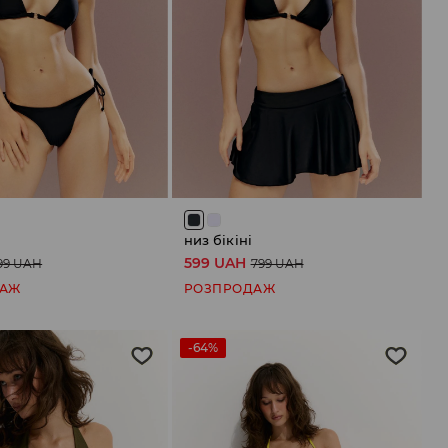
низ бікіні
599 UAH
99 UAH
799 UAH
ДАЖ
РОЗПРОДАЖ
-64%