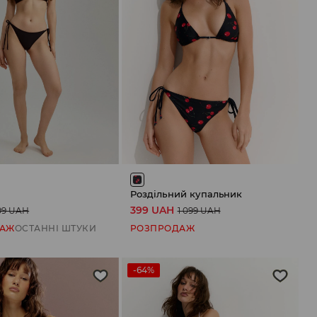
Роздільний купальник
399 UAH
99 UAH
1 099 UAH
ДАЖ
ОСТАННІ ШТУКИ
РОЗПРОДАЖ
-64%