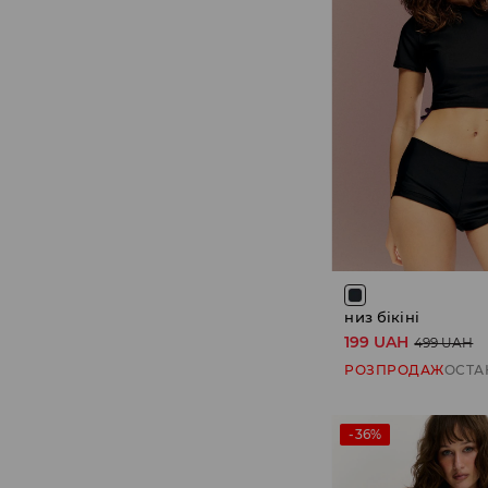
низ бікіні
199 UAH
499 UAH
РОЗПРОДАЖ
ОСТА
-36%