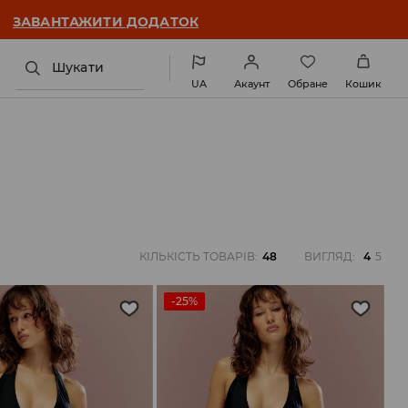
ЗАВАНТАЖИТИ ДОДАТОК
Шукати
UA
Акаунт
Обране
Кошик
КІЛЬКІСТЬ ТОВАРІВ
:
48
ВИГЛЯД
:
4
5
-25%