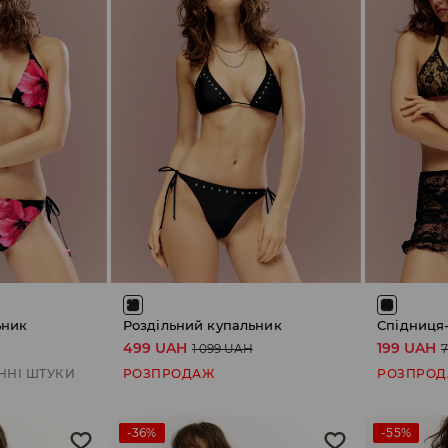
ьник
Роздільний купальник
Спідниця
499 UAH
199 UAH
1 099 UAH
ННІ ШТУКИ
РОЗПРОДАЖ
РОЗПРО
-36%
-55%