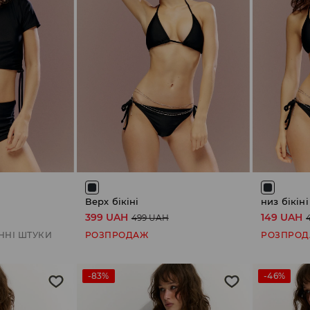
Верх бікіні
низ бікіні
399 UAH
149 UAH
499 UAH
ННІ ШТУКИ
РОЗПРОДАЖ
РОЗПРО
-83%
-46%