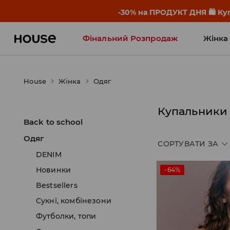
-30% на ПРОДУКТ ДНЯ 🛍️ Куп
Фінальний Розпродаж
Жінка
Influencers' Faves
House
Жінка
Одяг
Купальники
Back to school
Одяг
СОРТУВАТИ ЗА
DENIM
Новинки
-64%
Bestsellers
Сукні, комбінезони
Футболки, топи