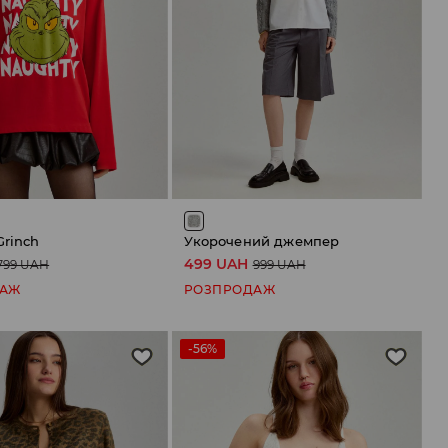
Grinch
Укорочений джемпер
499 UAH
799 UAH
999 UAH
ДАЖ
РОЗПРОДАЖ
-56%