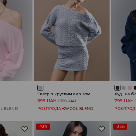
Светр з круглим вирізом
Худі на б
699 UAH
799 UAH
1 399 UAH
L BLEND
РОЗПРОДАЖ
WOOL BLEND
РОЗПРО
-73%
-35%