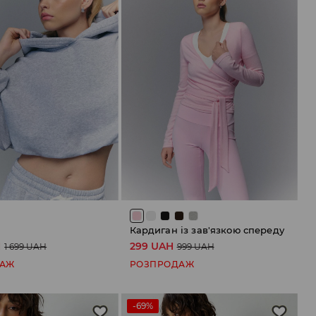
Кардиган із зав'язкою спереду
H
299 UAH
1 699 UAH
999 UAH
ДАЖ
РОЗПРОДАЖ
-69%