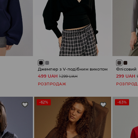
Джемпер з V-подібним викотом
Флісовий 
499 UAH
299 UAH
1 299 UAH
РОЗПРОДАЖ
РОЗПРО
-62%
-63%