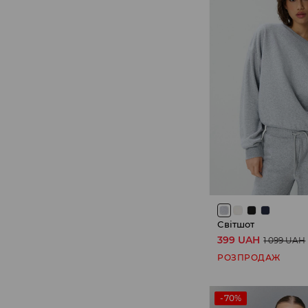
Світшот
399 UAH
1 099 UAH
РОЗПРОДАЖ
-70%