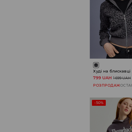
Худі на блискавці
799 UAH
1 699 UAH
РОЗПРОДАЖ
ОСТА
-50%