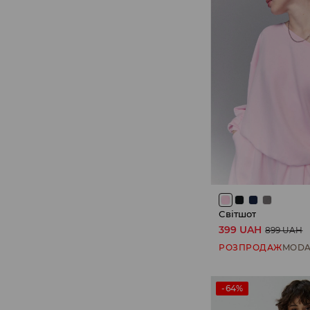
Світшот
399 UAH
899 UAH
РОЗПРОДАЖ
MODA
-64%