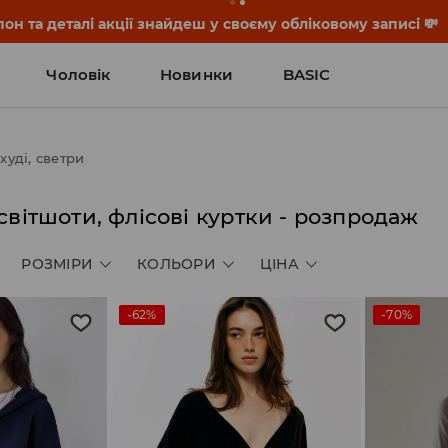
он та деталі акції знайдеш у своєму обліковому записі 💸
Чоловік
Новинки
BASIC
xуді, светри
 світшоти, флісові куртки - розпродаж
РОЗМІРИ
КОЛЬОРИ
ЦІНА
-62%
-70%