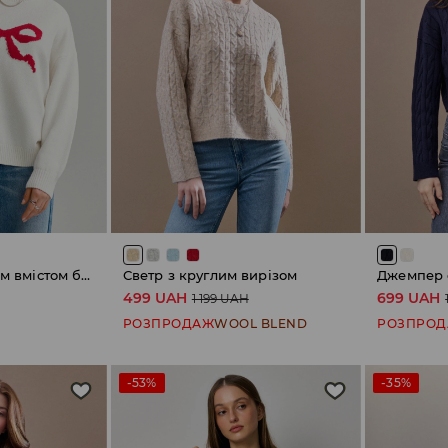
Джемпер з високим вмістом бавовни
Светр з круглим вирізом
Джемпер o
499 UAH
699 UAH
1 199 UAH
РОЗПРОДАЖ
WOOL BLEND
РОЗПРО
-53%
-35%