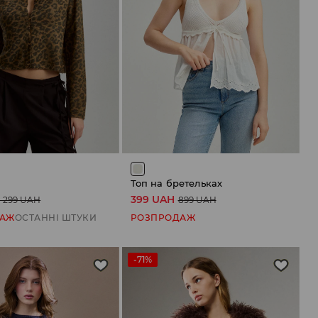
Топ на бретельках
399 UAH
1 299 UAH
899 UAH
ДАЖ
ОСТАННІ ШТУКИ
РОЗПРОДАЖ
-71%