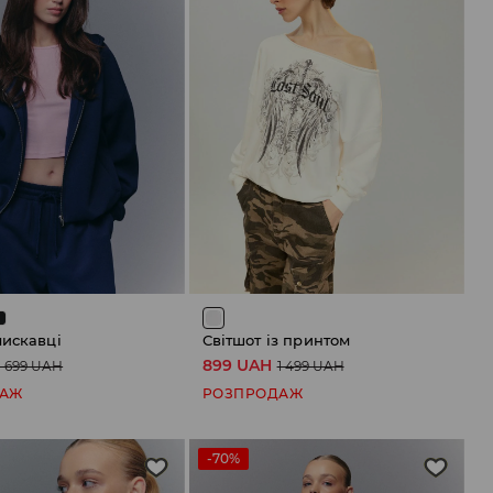
лискавці
Світшот із принтом
899 UAH
1 699 UAH
1 499 UAH
ДАЖ
РОЗПРОДАЖ
-70%