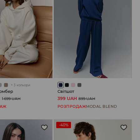
+
3
кольори
бомбер
Світшот
H
399 UAH
1 699 UAH
899 UAH
ДАЖ
РОЗПРОДАЖ
MODAL BLEND
-40%