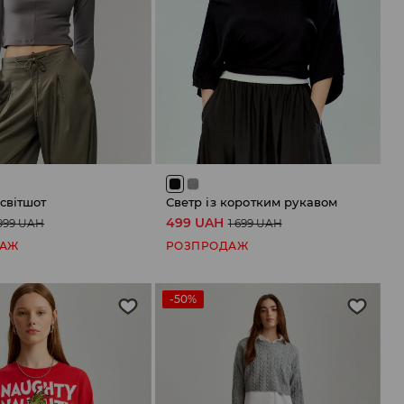
світшот
Светр із коротким рукавом
499 UAH
999 UAH
1 699 UAH
ДАЖ
РОЗПРОДАЖ
-50%