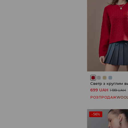
Светр з круглим в
699 UAH
1 199 UAH
РОЗПРОДАЖ
WOOL
-56%