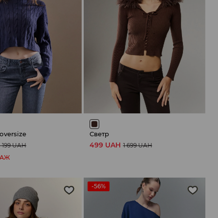
versize
Светр
499 UAH
1 199 UAH
1 699 UAH
ДАЖ
-56%