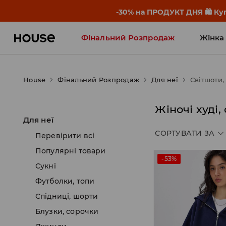
-30% на ПРОДУКТ ДНЯ 🛍️ Куп
Фінальний Розпродаж
Жінка
Influencers' Faves
House
Фінальний Розпродаж
Для неї
Світшоти, 
Жіночі xуді,
Для неї
СОРТУВАТИ ЗА
Перевірити всі
Популярні товари
-53%
Сукні
Футболки, топи
Спідниці, шорти
Блузки, сорочки