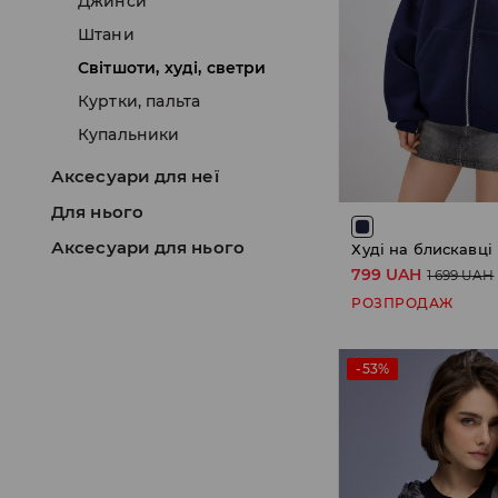
Джинси
Штани
Світшоти, xуді, светри
Куртки, пальта
Купальники
Аксесуари для неї
Для нього
Аксесуари для нього
Худі на блискавці
799 UAH
1 699 UAH
РОЗПРОДАЖ
-53%