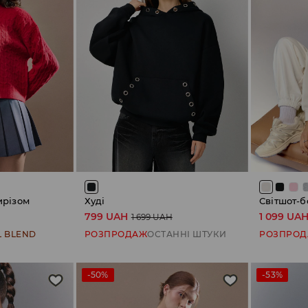
ирізом
Худі
Світшот-
799 UAH
1 099 UA
1 699 UAH
 BLEND
РОЗПРОДАЖ
ОСТАННІ ШТУКИ
РОЗПРО
-50%
-53%