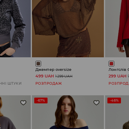
Джемпер oversize
Лонгслів 
499 UAH
299 UAH
1 299 UAH
ННІ ШТУКИ
РОЗПРОДАЖ
РОЗПРО
-67%
-46%