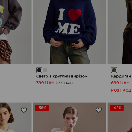
Светр з круглим вирізом
Кардиган
399 UAH
699 UAH
1 199 UAH
РОЗПРО
-58%
-42%