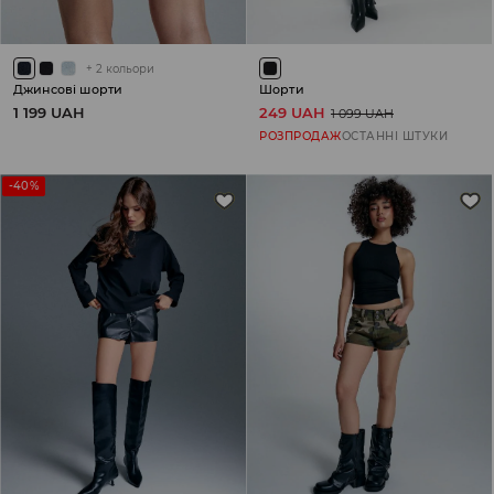
+
2
кольори
Джинсові шорти
Шорти
1 199 UAH
249 UAH
1 099 UAH
РОЗПРОДАЖ
ОСТАННІ ШТУКИ
-40%