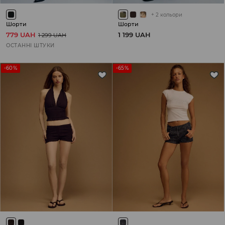
+
2
кольори
Шорти
Шорти
779 UAH
1 199 UAH
1 299 UAH
ОСТАННІ ШТУКИ
-60%
-65%