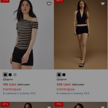
-72%
-60%
Шорти
Шорти
199 UAH
399 UAH
699 UAH
999 UAH
РОЗПРОДАЖ
РОЗПРОДАЖ
В наявності розмір XXS
В наявності розмір XXS
-67%
-79%