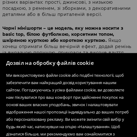
різних варіантах: прості, джинсові, з низькою
посадкою, з ременем, зі зборками, з декоративними
деталями або в більш приталеній версії.
Чорні мінішорти – це модель, яку можна носити з
basic top, білою футболкою, корсетним топом,
шкіряною курткою або короткою курткою.
Якщо
хочеш отримати більш вечірній ефект, додай ремінь
із виразною пряжкою, прикраси та високе взуття.
Для casual-версії достатньо вільної футболки, худі або
Дозвіл на обробку файлів cookie
crop top. Чорні мікрошорти чудово вписуються в Y2K,
grunge, rock, festival look і city outfit.
Ми використовуємо файли cookie або подібні технології, щоб
забезпечити вам найкращий досвід користування нашим
Мікрошорти low waist – фасон із
сайтом. Погоджуючись з усіма файлами cookie, ви дозволяєте
нам піклуватися про ваш комфорт при здійсненні покупок на
низькою посадкою в дусі 2000-
основі ваших власних уподобань, звичок і налаштовувати
х
відображення нашої пропозиції індивідуально до ваших потреб
або персоналізовану рекламу. Ви можете змінити свій вибір у
будь-який час, натиснувши на опцію «Налаштування». Щоб
Один із найважливіших трендів у цій категорії –
мікрошорти low waist
, тобто короткі моделі з низькою
дізнатися більше, ми рекомендуємо вам ознайомитися з