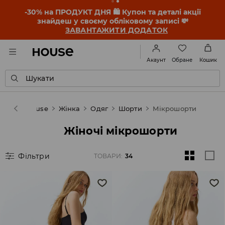
-30% на ПРОДУКТ ДНЯ 🛍️ Купон та деталі акції
знайдеш у своєму обліковому записі 💸
ЗАВАНТАЖИТИ ДОДАТОК
Обране
Акаунт
Кошик
Шукати
House
Жінка
Одяг
Шорти
Мікрошорти
Жіночі мікрошорти
Фільтри
ТОВАРИ
:
34