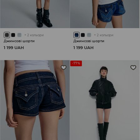
+
2
кольори
+
2
кольори
Джинсові шорти
Джинсові шорти
1 199 UAH
1 199 UAH
-77%