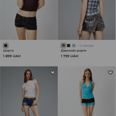
+
2
кольори
Шорти
Джинсові шорти
1 899 UAH
1 799 UAH