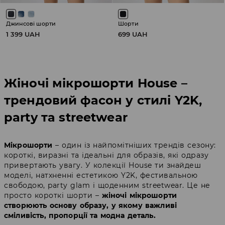
Джинсові шорти
Шорти
1 399 UAH
699 UAH
Жіночі мікрошорти House –
трендовий фасон у стилі Y2K,
party та streetwear
Мікрошорти
– один із найпомітніших трендів сезону:
короткі, виразні та ідеальні для образів, які одразу
привертають увагу. У колекції House ти знайдеш
моделі, натхненні естетикою Y2K, фестивальною
свободою, party glam і щоденним streetwear. Це не
просто короткі шорти –
жіночі мікрошорти
створюють основу образу, у якому важливі
сміливість, пропорції та модна деталь.