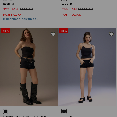
Шорти
Шорти
399 UAH
599 UAH
999 UAH
1 699 UAH
РОЗПРОДАЖ
РОЗПРОДАЖ
В наявності розмір XXS
-65%
-53%
Джинсові шорти з ременем
Шорти