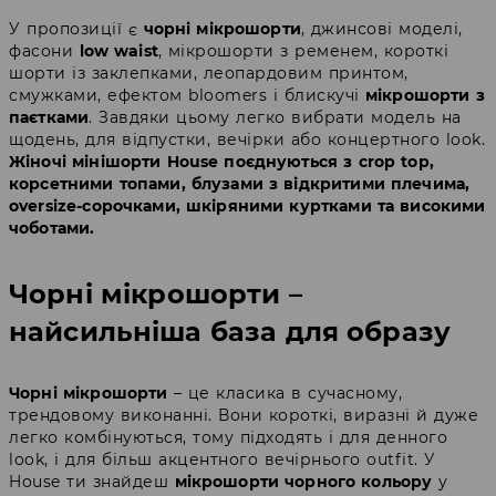
У пропозиції є
чорні мікрошорти
, джинсові моделі,
фасони
low waist
, мікрошорти з ременем, короткі
шорти із заклепками, леопардовим принтом,
смужками, ефектом bloomers і блискучі
мікрошорти з
паєтками
. Завдяки цьому легко вибрати модель на
щодень, для відпустки, вечірки або концертного look.
Жіночі мінішорти House поєднуються з crop top,
корсетними топами, блузами з відкритими плечима,
oversize-сорочками, шкіряними куртками та високими
чоботами.
Чорні мікрошорти –
найсильніша база для образу
Чорні мікрошорти
– це класика в сучасному,
трендовому виконанні. Вони короткі, виразні й дуже
легко комбінуються, тому підходять і для денного
look, і для більш акцентного вечірнього outfit. У
House ти знайдеш
мікрошорти чорного кольору
у