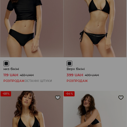
низ бікіні
Верх бікіні
119 UAH
399 UAH
459 UAH
499 UAH
РОЗПРОДАЖ
ОСТАННІ ШТУКИ
РОЗПРОДАЖ
-68%
-64%