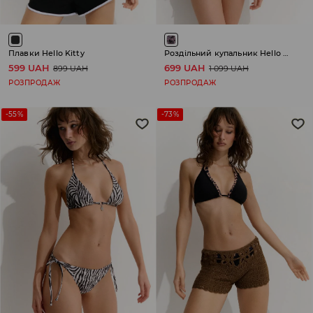
Плавки Hello Kitty
Роздільний купальник Hello Kitty
599 UAH
699 UAH
899 UAH
1 099 UAH
РОЗПРОДАЖ
РОЗПРОДАЖ
-55%
-73%