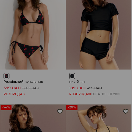
Роздільний купальник
низ бікіні
399 UAH
199 UAH
1 099 UAH
499 UAH
РОЗПРОДАЖ
РОЗПРОДАЖ
ОСТАННІ ШТУКИ
-74%
-20%