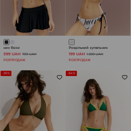
низ бікіні
Роздільний купальник
599 UAH
199 UAH
799 UAH
1 099 UAH
РОЗПРОДАЖ
РОЗПРОДАЖ
-36%
-64%