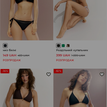
низ бікіні
Роздільний купальник
149 UAH
399 UAH
459 UAH
1 099 UAH
РОЗПРОДАЖ
РОЗПРОДАЖ
-36%
-82%