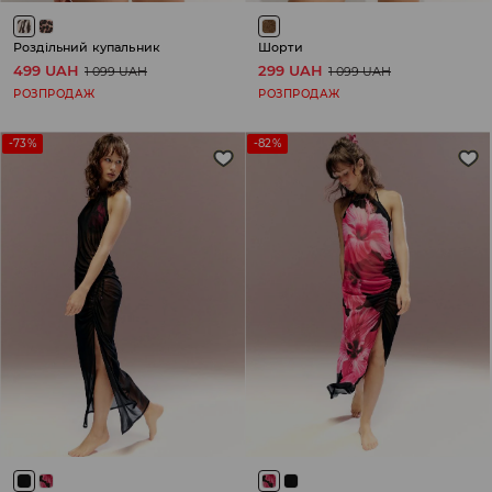
Роздільний купальник
Шорти
499 UAH
299 UAH
1 099 UAH
1 099 UAH
РОЗПРОДАЖ
РОЗПРОДАЖ
-73%
-82%