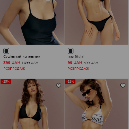
Суцільний купальник
низ бікіні
399 UAH
99 UAH
1 099 UAH
499 UAH
РОЗПРОДАЖ
РОЗПРОДАЖ
-25%
-82%