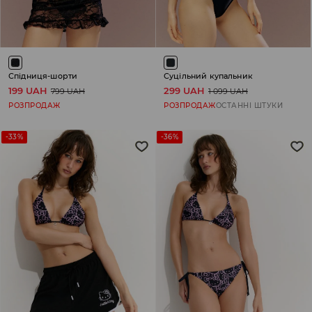
Спідниця-шорти
Суцільний купальник
199 UAH
299 UAH
799 UAH
1 099 UAH
РОЗПРОДАЖ
РОЗПРОДАЖ
ОСТАННІ ШТУКИ
-33%
-36%