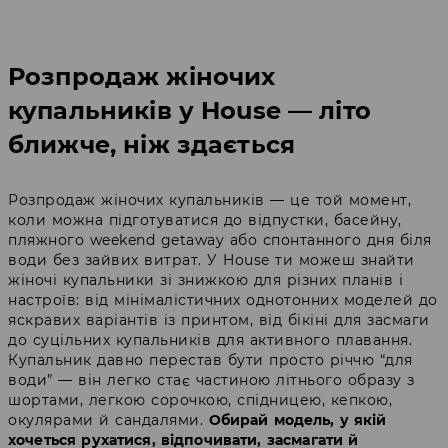
Розпродаж жіночих
купальників у House — літо
ближче, ніж здається
Розпродаж жіночих купальників — це той момент,
коли можна підготуватися до відпустки, басейну,
пляжного weekend getaway або спонтанного дня біля
води без зайвих витрат. У House ти можеш знайти
жіночі купальники зі знижкою для різних планів і
настроїв: від мінімалістичних однотонних моделей до
яскравих варіантів із принтом, від бікіні для засмаги
до суцільних купальників для активного плавання.
Купальник давно перестав бути просто річчю “для
води” — він легко стає частиною літнього образу з
шортами, легкою сорочкою, спідницею, кепкою,
окулярами й сандалями.
Обирай модель, у якій
хочеться рухатися, відпочивати, засмагати й