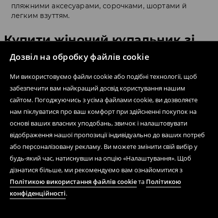
пляжними аксесуарами, сорочками, шортами й
легким взуттям.
Купити жіночий купальник зі
знижкою для пляжу, басейну й
Дозвіл на обробку файлів cookie
відпустки
Ми використовуємо файли cookie або подібні технології, щоб
забезпечити вам найкращий досвід користування нашим
сайтом. Погоджуючись з усіма файлами cookie, ви дозволяєте
Купальник краще обирати не в останній вечір перед
поїздкою, а тоді, коли є час спокійно подумати про
нам піклуватися про ваш комфорт при здійсненні покупок на
фасон, колір і те, як ти реально плануєш його
основі ваших власних уподобань, звичок і налаштовувати
носити. Якщо хочеш купити жіночий купальник зі
відображення нашої пропозиції індивідуально до ваших потреб
знижкою, спочатку визначся зі сценарієм. Для
або персоналізовану рекламу. Ви можете змінити свій вибір у
басейну або активного плавання часто зручніші
будь-який час, натиснувши на опцію «Налаштування». Щоб
суцільні моделі або більш стабільні роздільні фасони.
Для пляжу, засмаги й літнього chill можна обрати
дізнатися більше, ми рекомендуємо вам ознайомитися з
бікіні, купальник із тонкими бретелями, яскравий
Політикою використання файлів cookie
та
Політикою
колір або принт. Жіночі купальники недорого — це
конфіденційності
.
можливість взяти не одну модель, а кілька варіантів
під різні плани: одну більш практичну, іншу — mood
booster для відпустки.