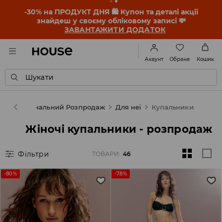
-30% на ПРОДУКТ ДНЯ 🛍️ Купон та деталі акції
знайдеш у своєму обліковому записі 💸
ЗАВАНТАЖИТИ ДОДАТОК
Обране
Акаунт
Кошик
Шукати
ouse
Фінальний Розпродаж
Для неї
Купальники
Жіночі купальники - розпродаж
Фільтри
ТОВАРИ
:
46
-80%
-78%