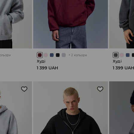
ольори
+
2
кольори
Худі
Худі
1 399 UAH
1 399 UA