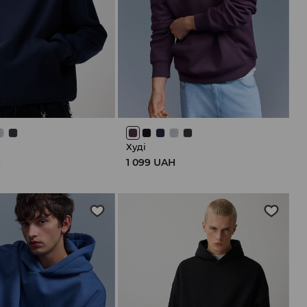
Худі
H
1 099 UAH