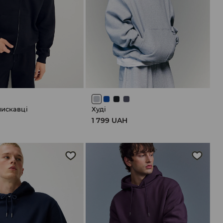
лискавці
Худі
H
1 799 UAH