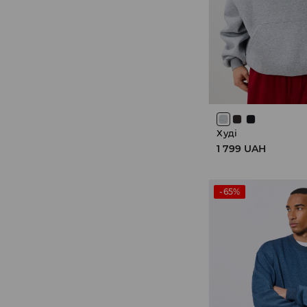
Худі
1 799 UAH
-65%