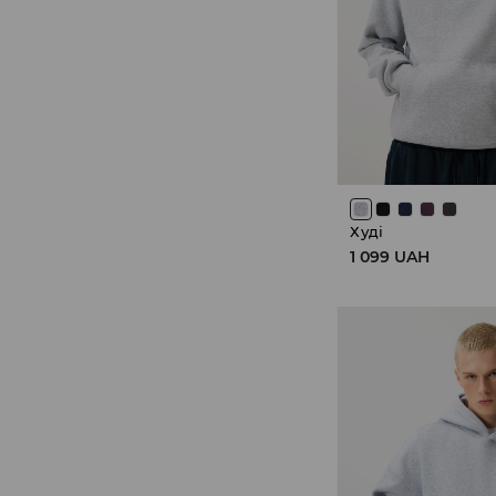
Худі
1 099 UAH