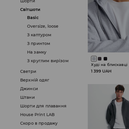
Шорти
Світшоти
Basic
Oversize, loose
З каптуром
З принтом
На замку
З круглим вирiзом
Худі на блискавці
1 399 UAH
Светри
Верхній одяг
Джинси
Штани
Шорти для плавання
House Print LAB
Скоро в продажу