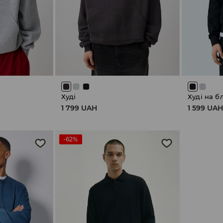
Худі
Худі на б
1 799 UAH
1 599 UA
-62%