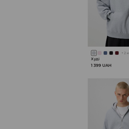
+
2
к
Худі
1 399 UAH