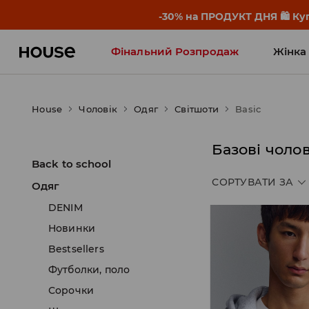
-30% на ПРОДУКТ ДНЯ 🛍️ Куп
Фінальний Розпродаж
Жінка
Influencers' Faves
House
Чоловік
Одяг
Світшоти
Basic
Базові чолов
Back to school
СОРТУВАТИ ЗА
Одяг
DENIM
Новинки
Bestsellers
Футболки, поло
Сорочки