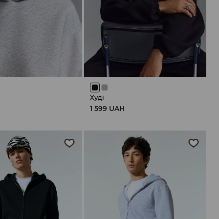
Худі
H
1 599 UAH