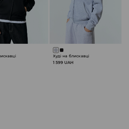
лискавці
Худі на блискавці
H
1 599 UAH