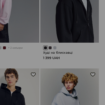
+
2
кольори
Худі на блискавці
H
1 399 UAH