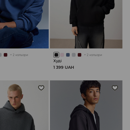
+
2
кольори
+
2
кольори
Худі
H
1 399 UAH