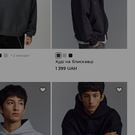
+
2
кольори
Худі на блискавці
H
1 399 UAH