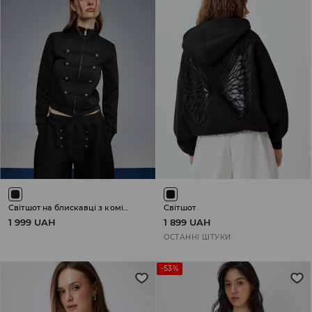
Світшот на блискавці з коміром-стійкою
Світшот
1 999 UAH
1 899 UAH
ОСТАННІ ШТУКИ
-53%