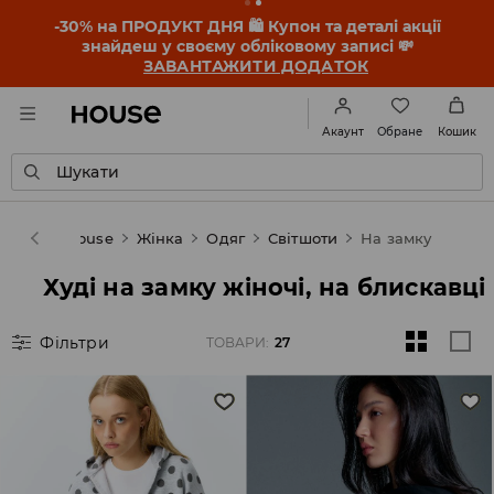
-30% на ПРОДУКТ ДНЯ 🛍️ Купон та деталі акції
знайдеш у своєму обліковому записі 💸
ЗАВАНТАЖИТИ ДОДАТОК
Обране
Акаунт
Кошик
Шукати
House
Жінка
Одяг
Світшоти
На замку
Худі на замку жіночі, на блискавці
Фільтри
ТОВАРИ
:
27