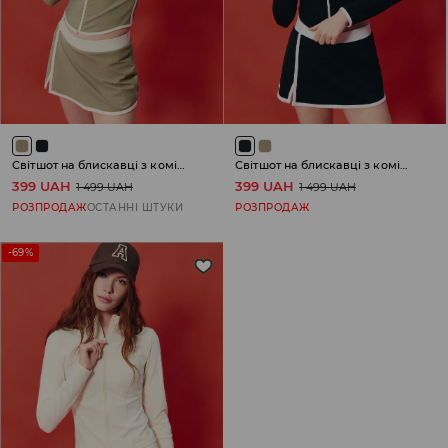
Світшот на блискавці з коміром-стійкою
Світшот на блискавці з коміром-стійкою
399 UAH
399 UAH
1 499 UAH
1 499 UAH
РОЗПРОДАЖ
ОСТАННІ ШТУКИ
РОЗПРОДАЖ
-69%