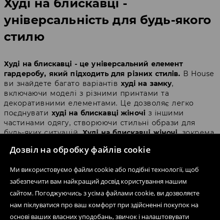
Худі на блискавці -
універсальність для будь-якого
стилю
Худі на блискавці - це універсальний елемент
гардеробу, який підходить для різних стилів.
В House
ви знайдете багато варіантів
худі на замку
,
включаючи моделі з різними принтами та
декоративними елементами. Це дозволяє легко
поєднувати
худі на блискавці жіночі
з іншими
частинами одягу, створюючи стильні образи для
будь-яких ситуацій.
Худі на блискавці жіночі
, зокрема,
дуже зручні для тренувань, прогулянок або для
Дозвіл на обробку файлів cookie
простого відпочинку вдома.
Ми використовуємо файли cookie або подібні технології, щоб
Худі жіночі на замку -
забезпечити вам найкращий досвід користування нашим
сайтом. Погоджуючись з усіма файлами cookie, ви дозволяєте
ідеальний вибір для активного
нам піклуватися про ваш комфорт при здійсненні покупок на
життя
основі ваших власних уподобань, звичок і налаштовувати