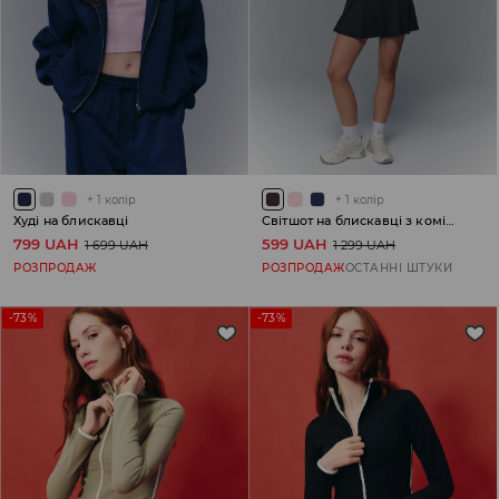
+
1
колір
+
1
колір
Худі на блискавці
Світшот на блискавці з коміром-стійкою
799 UAH
599 UAH
1 699 UAH
1 299 UAH
РОЗПРОДАЖ
РОЗПРОДАЖ
ОСТАННІ ШТУКИ
-73%
-73%