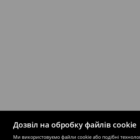
Якщо сума замовлення перевищує екві
відправлення та кошти доставки), варт
буде залежати від додаткової оплати п
Правила повернення
Ви можете повернути товар в інтерне
на сайті.
⟶
Правила повернення
Дозвіл на обробку файлів cookie
Ми використовуємо файли cookie або подібні техноло