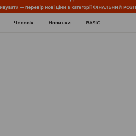
он та деталі акції знайдеш у своєму обліковому записі 💸
Чоловік
Новинки
BASIC