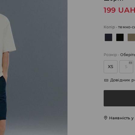
199
UA
Колір
-
темно-с
Розмір
-
Оберіт
XS
S
Довідник р
Наявність у