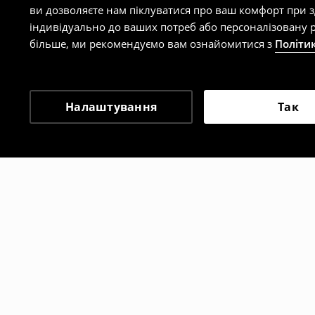
ви дозволяєте нам піклуватися про ваш комфорт при 
індивідуально до ваших потреб або персоналізовану р
більше, ми рекомендуємо вам ознайомитися з
Політи
Налаштування
Так
Інші клієнти також об