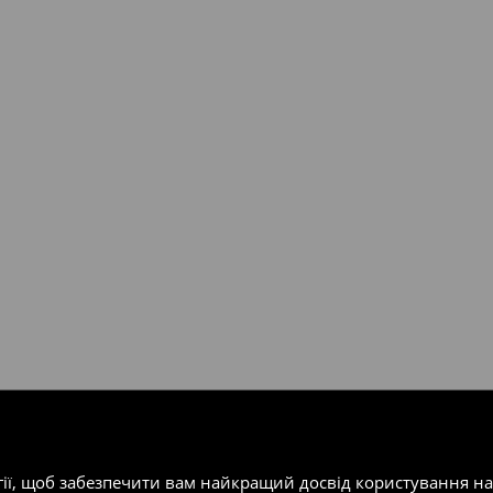
валент 150 євро (враховуючи
ість посилки при отриманні
одатку.
т-магазин, заповнивши форму
гії, щоб забезпечити вам найкращий досвід користування н