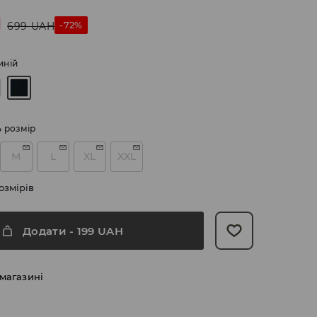
H
-72%
699
UAH
иній
ь розмір
M
L
XL
XXL
озмірів
Додати
-
199
UAH
 магазині