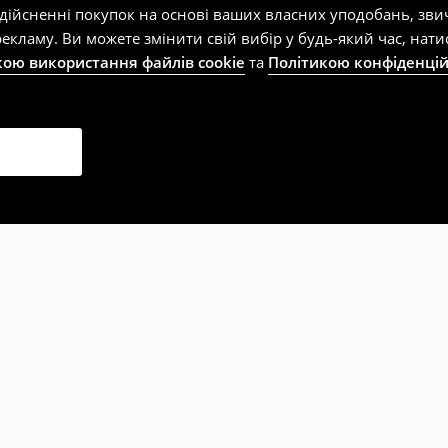
здійсненні покупок на основі ваших власних уподобань, зви
екламу. Ви можете змінити свій вибір у будь-який час, на
кою використання файлів cookie
та
Політикою конфіденцій
рали