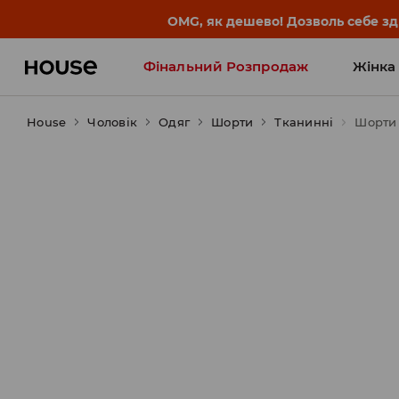
-30% на ПРОДУКТ ДНЯ 🛍️ Куп
Фінальний Розпродаж
Жінка
House
Чоловік
Influencers' Faves
Одяг
Шорти
Тканинні
Шорти