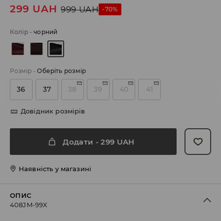
299
UAH
999
UAH
-70%
Колір
-
чорний
Розмір
-
Оберіть розмір
36
37
38
39
40
41
Довідник розмірів
Додати
-
299
UAH
Наявність у магазині
ОПИС
408JM-99X