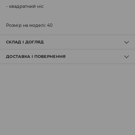
квадратний ніс
Розмір на моделі: 40
СКЛАД І ДОГЛЯД
ДОСТАВКА І ПОВЕРНЕННЯ
100% ПОЛІУРЕТАН
Правила доставки
Пункт відбору Meest Пошта:
199 UAH
*
від 6-10 днiв
Пункт відбору Нова Пошта:
199 UAH
*