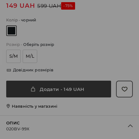
149
UAH
599
UAH
-75%
Колір
-
чорний
Розмір
-
Оберіть розмір
S/M
M/L
Довідник розмірів
Додати
-
149
UAH
Наявність у магазині
ОПИС
020BV-99X