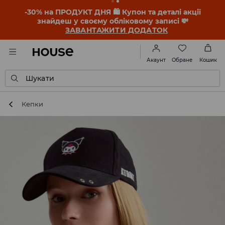
-30% на ПРОДУКТ ДНЯ 🛍️ Купон та деталі акції
знайдеш у своєму обліковому записі 💸
ЗАВАНТАЖИТИ ДОДАТОК
Обране
Акаунт
Кошик
Шукати
Кепки