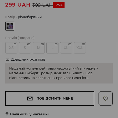
299
UAH
399
UAH
-25%
Колір
-
різнобарвний
Розмір
(продано)
XS
S
M
L
XL
XXL
Довідник розмірів
На даний момент цей товар недоступний в Інтернет-
магазині. Виберіть розмір, який вас цікавить, щоб
підписатись на сповіщення про його наявність.
ПОВІДОМИТИ МЕНЕ
Наявність у магазині