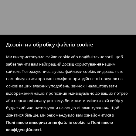
Дозвіл на обробку файлів cookie
Ми використовуємо файли cookie або подібні технології, щоб
забезпечити вам найкращий досвід користування нашим
Дізнатися більше про House
сайтом. Погоджуючись з усіма файлами cookie, ви дозволяєте
нам піклуватися про ваш комфорт при здійсненні покупок на
основі ваших власних уподобань, звичок і налаштовувати
Допомога та контакт
відображення нашої пропозиції індивідуально до ваших потреб
або персоналізовану рекламу. Ви можете змінити свій вибір у
Інтернет-магазин
будь-який час, натиснувши на опцію «Налаштування». Щоб
Умови
дізнатися більше, ми рекомендуємо вам ознайомитися з
Політикою використання файлів cookie
та
Політикою
Мобільний додаток
конфіденційності
.