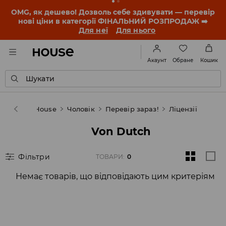
OMG, як дешево! Дозволь себе здивувати — перевір
нові ціни в категорії ФІНАЛЬНИЙ РОЗПРОДАЖ ➡️
Для неї
Для нього
Обране
Акаунт
Кошик
Шукати
House
Чоловік
Перевір зараз!
Ліцензії
Von Dutch
Фільтри
ТОВАРИ
:
0
Немає товарів, що відповідають цим критеріям