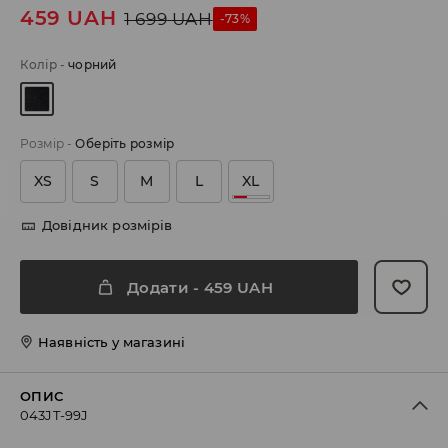
459
UAH
1 699
UAH
-73%
Колір
-
чорний
Розмір
-
Оберіть розмір
XS
S
M
L
XL
Довідник розмірів
Додати
-
459
UAH
Наявність у магазині
ОПИС
043JT-99J