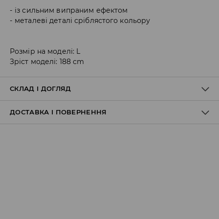
із сильним випраним ефектом
металеві деталі сріблястого кольору
Розмір на моделі: L
Зріст моделі: 188 cm
СКЛАД І ДОГЛЯД
ДОСТАВКА І ПОВЕРНЕННЯ
Правила доставки
Пункт відбору Meest Пошта:
199 UAH
*
від 6-10 днiв
Пункт відбору Нова Пошта: