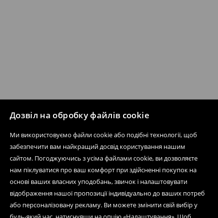
Дозвіл на обробку файлів cookie
Ми використовуємо файли cookie або подібні технології, щоб
забезпечити вам найкращий досвід користування нашим
сайтом. Погоджуючись з усіма файлами cookie, ви дозволяєте
нам піклуватися про ваш комфорт при здійсненні покупок на
основі ваших власних уподобань, звичок і налаштовувати
відображення нашої пропозиції індивідуально до ваших потреб
або персоналізовану рекламу. Ви можете змінити свій вибір у
будь-який час, натиснувши на опцію «Налаштування». Щоб