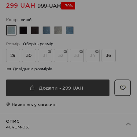
299
UAH
999
UAH
-70%
Колір
-
синій
Розмір
-
Оберіть розмір
29
30
31
32
33
34
36
Довідник розмірів
Додати
-
299
UAH
Наявність у магазині
ОПИС
404EM-05J