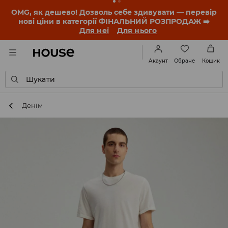
-30% на ПРОДУКТ ДНЯ 🛍️ Купон та деталі акції
знайдеш у своєму обліковому записі 💸
ЗАВАНТАЖИТИ ДОДАТОК
Обране
Акаунт
Кошик
Шукати
Денім