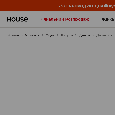
-30% на ПРОДУКТ ДНЯ 🛍️ Куп
Фінальний Розпродаж
Жінка
House
Чоловік
Influencers' Faves
Одяг
Шорти
Денім
Джинсові