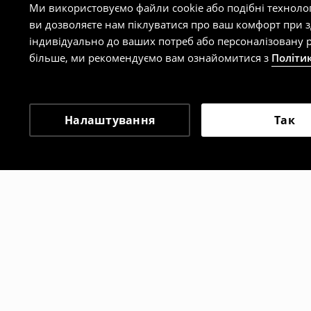
Ми використовуємо файли cookie або подібні техноло
ви дозволяєте нам піклуватися про ваш комфорт при 
індивідуально до ваших потреб або персоналізовану р
більше, ми рекомендуємо вам ознайомитися з
Політи
Налаштування
Так