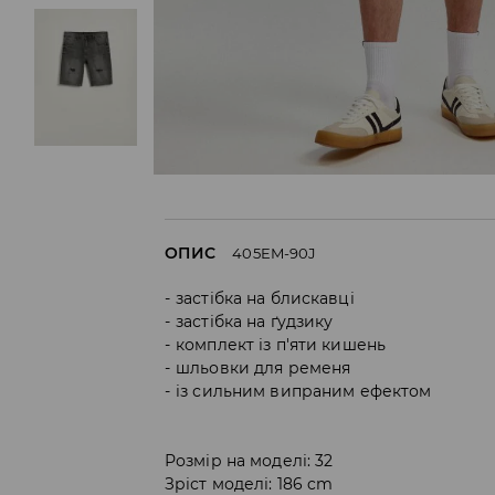
ОПИС
405EM-90J
застібка на блискавці
застібка на ґудзику
комплект із п'яти кишень
шльовки для ременя
із сильним випраним ефектом
Розмір на моделі: 32
Зріст моделі: 186 cm