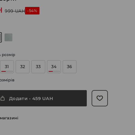
H
-54%
999
UAH
ь розмір
31
32
33
34
36
озмірів
Додати
-
459
UAH
 магазині