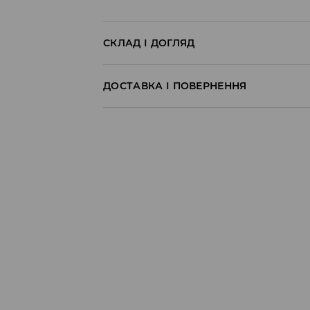
СКЛАД І ДОГЛЯД
99% БАВОВНА, 1% ЕЛАСТАН
ДОСТАВКА І ПОВЕРНЕННЯ
Правила доставки
Пункт відбору Meest Пошта:
199 UAH
*
від 6-10 днiв
Пункт відбору Нова Пошта:
199 UAH
*
від 6-10 днiв
Кур'єр Meest Пошта (післяплата):
199 UAH
*
від 6-10 днiв
* - Замовлення на суму від 1699 UAH д