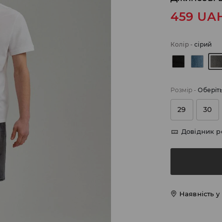
459
UA
Колір
-
сірий
Розмір
-
Оберіт
29
30
Довідник р
Наявність у