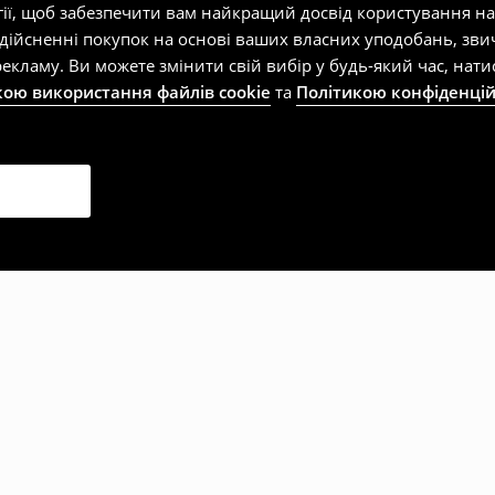
гії, щоб забезпечити вам найкращий досвід користування н
здійсненні покупок на основі ваших власних уподобань, зви
екламу. Ви можете змінити свій вибір у будь-який час, на
кою використання файлів cookie
та
Політикою конфіденцій