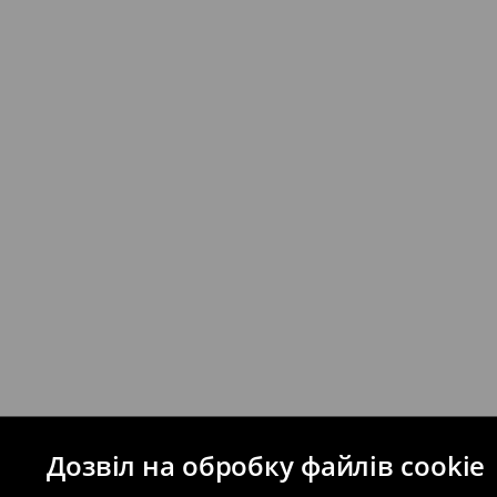
⟶
Детальніше
Якщо сума замовлення перевищує екві
відправлення та кошти доставки), варт
буде залежати від додаткової оплати п
Правила повернення
Ви можете повернути товар в інтерне
на сайті.
⟶
Правила повернення
Дозвіл на обробку файлів cookie