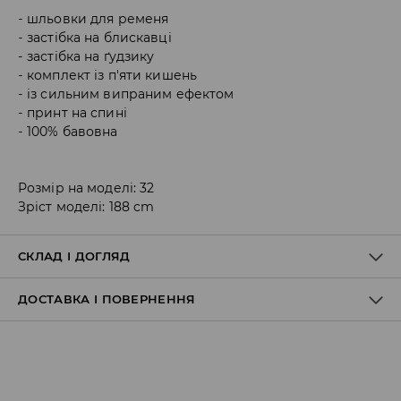
шльовки для ременя
застібка на блискавці
застібка на ґудзику
комплект із п'яти кишень
із сильним випраним ефектом
принт на спині
100% бавовна
Розмір на моделі: 32
Зріст моделі: 188 cm
СКЛАД І ДОГЛЯД
ДОСТАВКА І ПОВЕРНЕННЯ
Склад матеріалу I
:
100% БАВОВНА
ПРАТИ В ПРАЛЬНІЙ МАШИНІ ПРИ МАКС. ТЕМП.30°C Н
Правила доставки
НЕ ВІДБІЛЮВАТИ