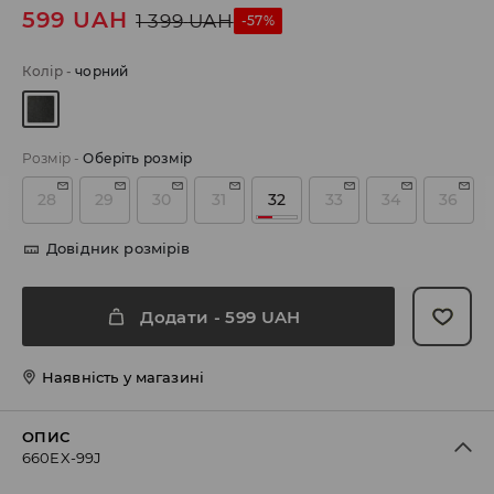
599
UAH
1 399
UAH
-57%
Колір
-
чорний
Розмір
-
Оберіть розмір
28
29
30
31
32
33
34
36
Довідник розмірів
Додати
-
599
UAH
Наявність у магазині
ОПИС
660EX-99J