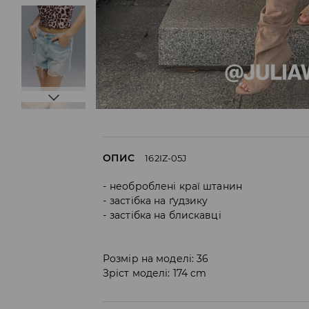
ОПИС
162IZ-05J
необроблені краї штанин
застібка на ґудзику
застібка на блискавці
Розмір на моделі: 36
Зріст моделі: 174 cm