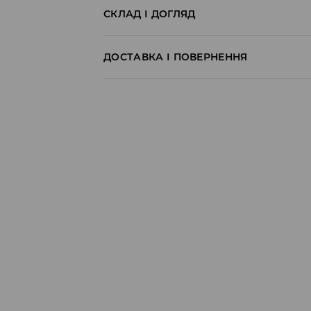
СКЛАД І ДОГЛЯД
100% БАВОВНА
ДОСТАВКА І ПОВЕРНЕННЯ
Правила доставки
Пункт відбору Meest Пошта:
199 UAH
*
від 6-10 днiв
Пункт відбору Нова Пошта:
199 UAH
*
від 6-10 днiв
Кур'єр Meest Пошта (післяплата):
199 UAH
*
від 6-10 днiв
* - Замовлення на суму від 1699 UAH д
⟶
Детальніше