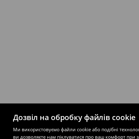
Якщо сума замовлення перевищує екві
відправлення та кошти доставки), варт
буде залежати від додаткової оплати п
Правила повернення
Ви можете повернути товар в інтерне
на сайті.
⟶
Правила повернення
Дозвіл на обробку файлів cookie
Ми використовуємо файли cookie або подібні техноло
ви дозволяєте нам піклуватися про ваш комфорт при 