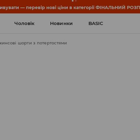
он та деталі акції знайдеш у своєму обліковому записі 💸
Чоловік
Новинки
BASIC
жинсові шорти з потертостями