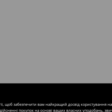
валент 150 євро (враховуючи
ість посилки при отриманні
одатку.
т-магазин, заповнивши форму
гії, щоб забезпечити вам найкращий досвід користування н
здійсненні покупок на основі ваших власних уподобань, зви