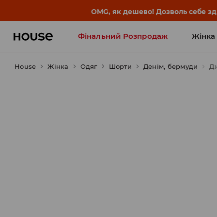
-30% на ПРОДУКТ ДНЯ 🛍️ Куп
Фінальний Розпродаж
Жінка
House
Жінка
Influencers' Faves
Одяг
Шорти
Денім, бермуди
Д