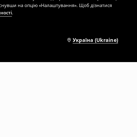
тиснувши на опцію «Налаштування». Щоб дізнатися
ності
.
Україна (Ukraine)