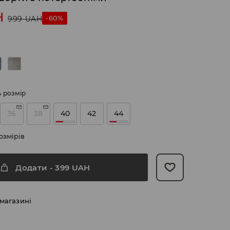
H
-60%
999
UAH
ь розмір
36
38
40
42
44
озмірів
Додати
-
399
UAH
 магазині