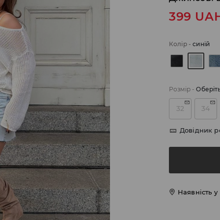
399
UA
Колір
-
синій
Розмір
-
Оберіт
32
34
Довідник р
Наявність у