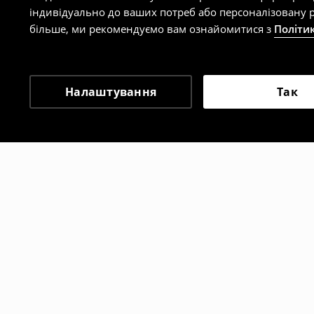
індивідуально до ваших потреб або персоналізовану р
більше, ми рекомендуємо вам ознайомитися з
Політи
Налаштування
Так
Інші клієнти також об