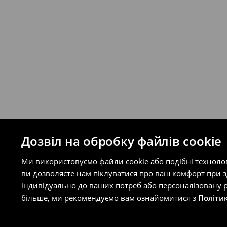
буде залежати від додаткової оплати п
Правила повернення
Ви можете повернути товар в інтерне
на сайті.
⟶
Правила повернення
Дозвіл на обробку файлів cookie
Ми використовуємо файли cookie або подібні техноло
ви дозволяєте нам піклуватися про ваш комфорт при 
індивідуально до ваших потреб або персоналізовану р
більше, ми рекомендуємо вам ознайомитися з
Політи