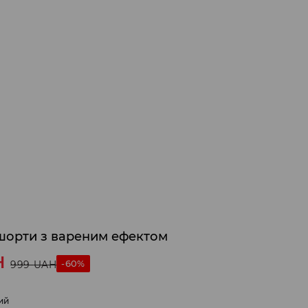
шорти з вареним ефектом
H
-60%
999
UAH
ий