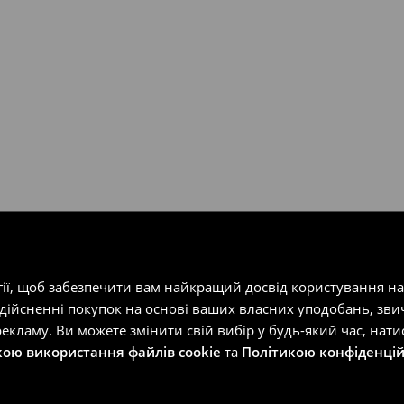
одатку.
т-магазин, заповнивши форму
гії, щоб забезпечити вам найкращий досвід користування н
здійсненні покупок на основі ваших власних уподобань, зви
екламу. Ви можете змінити свій вибір у будь-який час, на
кою використання файлів cookie
та
Політикою конфіденцій