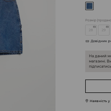
Розмір
(продан
28
29
Довідник р
На даний м
магазині. В
підписатись
Наявність у