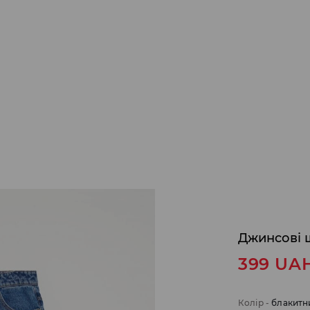
Джинсові 
399
UA
Колір
-
блакитн