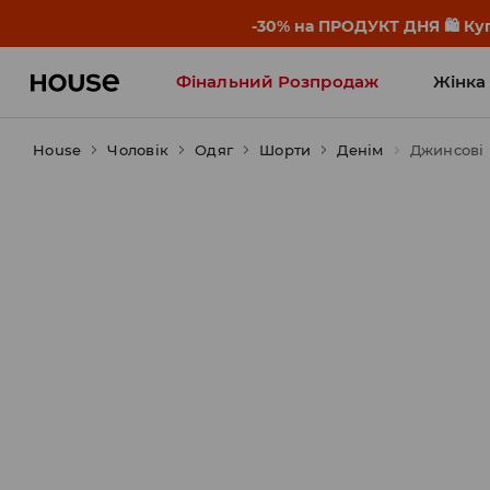
-30% на ПРОДУКТ ДНЯ 🛍️ Куп
Фінальний Розпродаж
Жінка
House
Чоловік
Influencers' Faves
Одяг
Шорти
Денім
Джинсові 