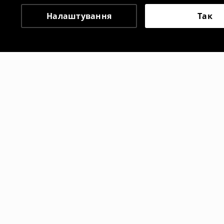
Налаштування
Так
Інші клієнти також об
Джинсові шорти
Джинсові 
299
UAH
299
UAH
999
UAH
99