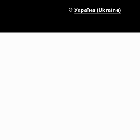
Україна (Ukraine)
Джинсові шорти
299
UAH
1199
UAH