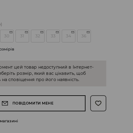
о)
30
31
32
33
34
36
озмірів
омент цей товар недоступний в Інтернет-
иберіть розмір, який вас цікавить, щоб
 на сповіщення про його наявність.
ПОВІДОМИТИ МЕНЕ
 магазині