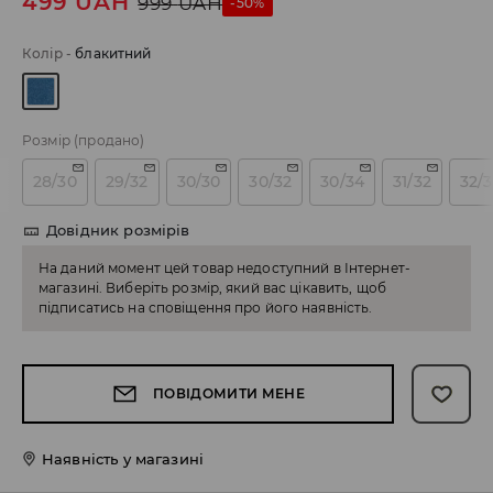
499
UAH
999
UAH
-50%
Колір
-
блакитний
Розмір
(продано)
28/30
29/32
30/30
30/32
30/34
31/32
32/
Довідник розмірів
На даний момент цей товар недоступний в Інтернет-
магазині. Виберіть розмір, який вас цікавить, щоб
підписатись на сповіщення про його наявність.
ПОВІДОМИТИ МЕНЕ
Наявність у магазині