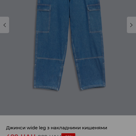
Джинси wide leg з накладними кишенями