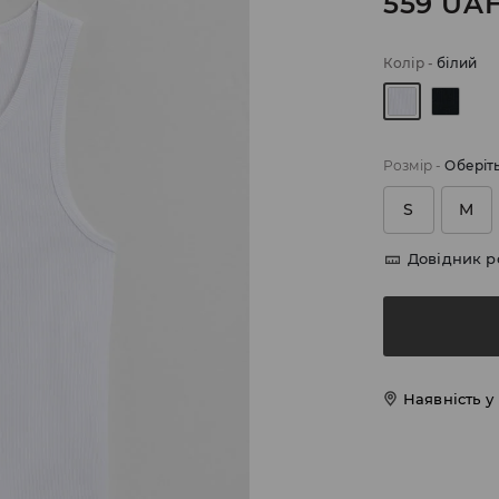
559
UA
Колір
-
білий
Розмір
-
Оберіт
S
M
Довідник р
Наявність у