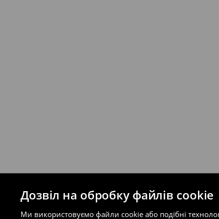
Якщо сума замовлення перевищує екві
відправлення та кошти доставки), варт
буде залежати від додаткової оплати п
Правила повернення
Ви можете повернути товар в інтерне
на сайті.
⟶
Правила повернення
Дозвіл на обробку файлів cookie
Ми використовуємо файли cookie або подібні техноло