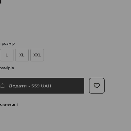
H
ь розмір
L
XL
XXL
озмірів
Додати
-
559
UAH
 магазині