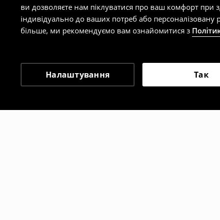
ви дозволяєте нам піклуватися про ваш комфорт при 
індивідуально до ваших потреб або персоналізовану р
більше, ми рекомендуємо вам ознайомитися з
Політи
Налаштування
Так
Інші клієнти також об