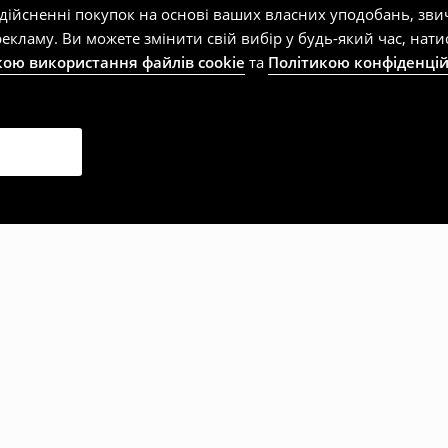
здійсненні покупок на основі ваших власних уподобань, зви
екламу. Ви можете змінити свій вибір у будь-який час, на
кою використання файлів cookie
та
Політикою конфіденцій
рали