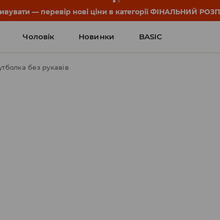
он та деталі акції знайдеш у своєму обліковому записі 💸
Чоловік
Новинки
BASIC
утболка без рукавів