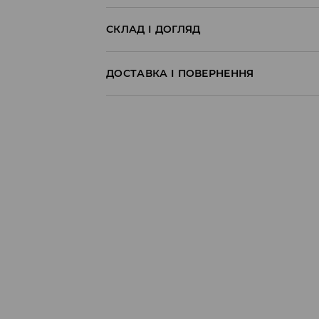
СКЛАД І ДОГЛЯД
100% БАВОВНА
ДОСТАВКА І ПОВЕРНЕННЯ
Правила доставки
Пункт відбору Meest Пошта:
199 UAH
*
від 6-10 днiв
Пункт відбору Нова Пошта:
199 UAH
*
від 6-10 днiв
Кур'єр Meest Пошта (післяплата):
199 UAH
*
від 6-10 днiв
* - Замовлення на суму від 1699 UAH д
⟶
Детальніше