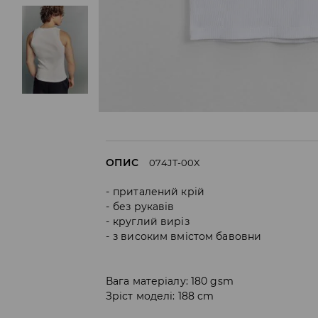
ОПИС
074JT-00X
приталений крій
без рукавів
круглий виріз
з високим вмістом бавовни
Вага матеріалу: 180 gsm
Зріст моделі: 188 cm