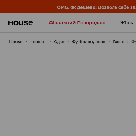
-30% на ПРОДУКТ ДНЯ 🛍️ Куп
Фінальний Розпродаж
Жінка
House
Чоловік
Influencers' Faves
Одяг
Футболки, поло
Basic
Ф