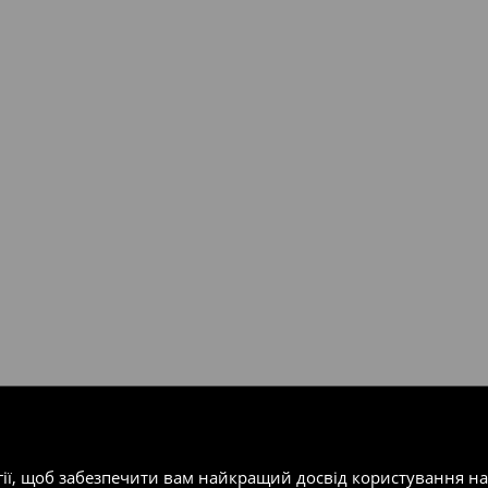
валент 150 євро (враховуючи
ість посилки при отриманні
одатку.
т-магазин, заповнивши форму
гії, щоб забезпечити вам найкращий досвід користування н