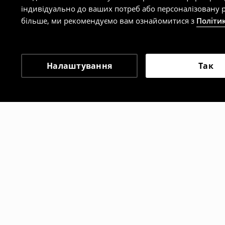
індивідуально до ваших потреб або персоналізовану р
більше, ми рекомендуємо вам ознайомитися з
Політи
Налаштування
Так
Інші клієнти також об