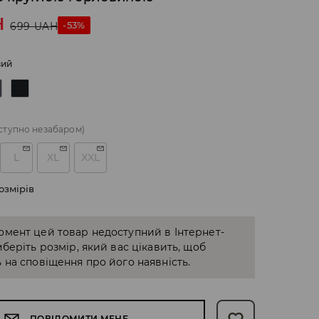
H
-53%
699
UAH
вий
ступно незабаром)
L
XL
XXL
озмірів
омент цей товар недоступний в Інтернет-
иберіть розмір, який вас цікавить, щоб
 на сповіщення про його наявність.
ПОВІДОМИТИ МЕНЕ