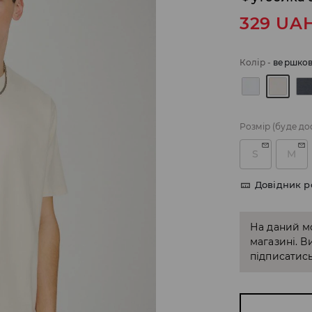
329
UA
Колір
-
вершко
Розмір
(буде до
S
M
Довідник р
На даний м
магазині. В
підписатись