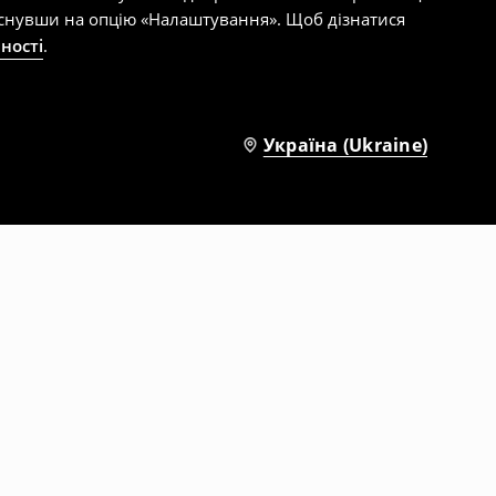
тиснувши на опцію «Налаштування». Щоб дізнатися
ності
.
Україна (Ukraine)