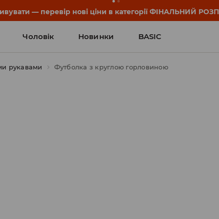
он та деталі акції знайдеш у своєму обліковому записі 💸
Чоловік
Новинки
BASIC
ми рукавами
Футболка з круглою горловиною