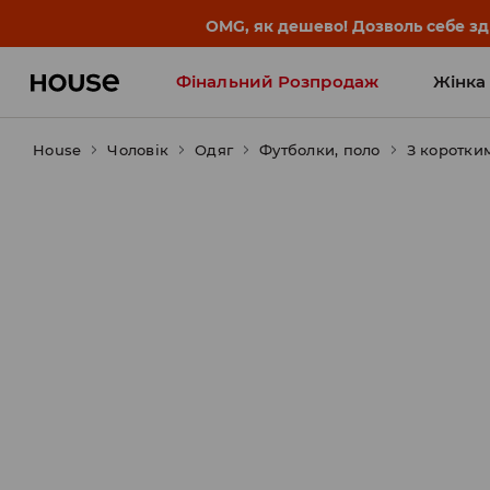
-30% на ПРОДУКТ ДНЯ 🛍️ Куп
Фінальний Розпродаж
Жінка
House
Чоловік
Influencers' Faves
Одяг
Футболки, поло
З коротки