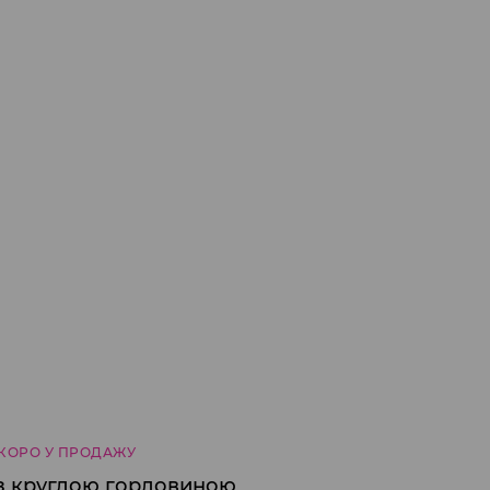
КОРО У ПРОДАЖУ
з круглою горловиною