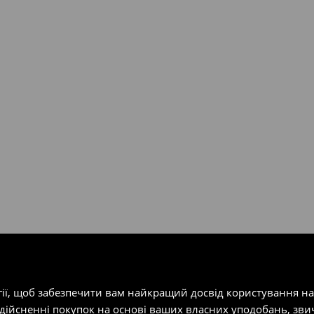
валент 150 євро (враховуючи
ість посилки при отриманні
одатку.
т-магазин, заповнивши форму
гії, щоб забезпечити вам найкращий досвід користування н
здійсненні покупок на основі ваших власних уподобань, зви