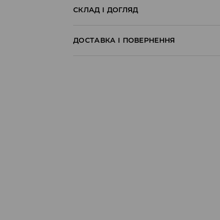
СКЛАД І ДОГЛЯД
100% БАВОВНА
ДОСТАВКА І ПОВЕРНЕННЯ
Правила доставки
Пункт відбору Meest Пошта:
199 UAH
*
від 6-10 днiв
Пункт відбору Нова Пошта:
199 UAH
*
від 6-10 днiв
Кур'єр Meest Пошта (післяплата):
199 UAH
*
від 6-10 днiв
* - Замовлення на суму від 1699 UAH д
⟶
Детальніше