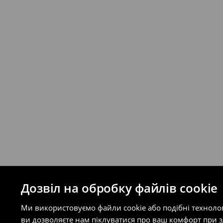
Якщо сума замовлення перевищує екві
відправлення та кошти доставки), варт
буде залежати від додаткової оплати п
Правила повернення
Ви можете повернути товар в інтерне
на сайті.
⟶
Правила повернення
Дозвіл на обробку файлів cookie
Ми використовуємо файли cookie або подібні техноло
ви дозволяєте нам піклуватися про ваш комфорт при 