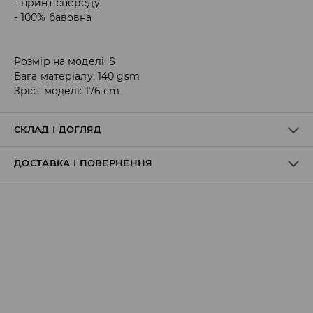
принт спереду
100% бавовна
Розмір на моделі: S
Вага матеріалу: 140 gsm
Зріст моделі: 176 cm
СКЛАД І ДОГЛЯД
ДОСТАВКА І ПОВЕРНЕННЯ
100% БАВОВНА
Правила доставки
Пункт відбору Meest Пошта:
199 UAH
*
від 6-10 днiв