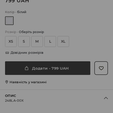
799
UAH
Колір
-
білий
Розмір
-
Оберіть розмір
XS
S
M
L
XL
Довідник розмірів
Додати
-
799
UAH
Наявність у магазині
ОПИС
248LA-00X