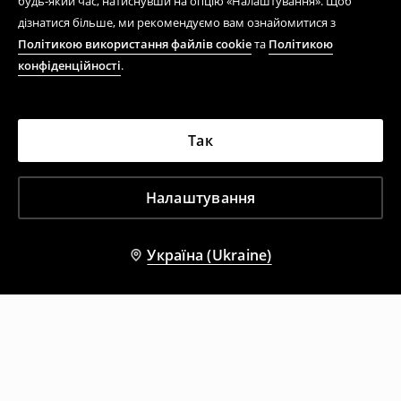
будь-який час, натиснувши на опцію «Налаштування». Щоб
дізнатися більше, ми рекомендуємо вам ознайомитися з
Політикою використання файлів cookie
та
Політикою
конфіденційності
.
Так
Налаштування
Україна (Ukraine)