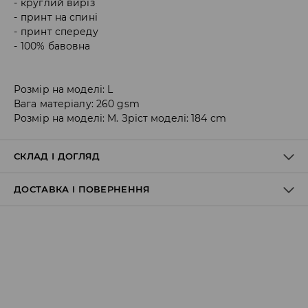
круглий виріз
принт на спині
принт спереду
100% бавовна
Розмір на моделі: L
Вага матеріалу: 260 gsm
Розмір на моделі: M. Зріст моделі: 184 cm
СКЛАД І ДОГЛЯД
ДОСТАВКА І ПОВЕРНЕННЯ
100% БАВОВНА
Правила доставки
Пункт відбору Meest Пошта: