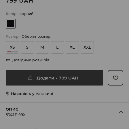
799
UAH
Колір
-
чорний
Розмір
-
Оберіть розмір
XS
S
M
L
XL
XXL
Довідник розмірів
Додати
-
799
UAH
Наявність у магазині
ОПИС
534JF-99X