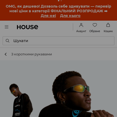
-30% на ПРОДУКТ ДНЯ 🛍️ Купон та деталі акції
знайдеш у своєму обліковому записі 💸
ЗАВАНТАЖИТИ ДОДАТОК
Обране
Акаунт
Кошик
Шукати
З короткими рукавами