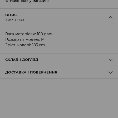
Наявність у магазині
ОПИС
3387U-00X
Вага матеріалу: 160 gsm
Розмір на моделі: M
Зріст моделі: 185 cm
СКЛАД І ДОГЛЯД
ДОСТАВКА І ПОВЕРНЕННЯ
Склад матеріалу I
:
100% БАВОВНА
ПРАТИ В ПРАЛЬНІЙ МАШИНІ ПРИ МАКС. ТЕМП.30°C Н
Правила доставки
НЕ ВІДБІЛЮВАТИ
НЕ СУШИТИ В СУШАРЦІ БАРАБАННОГО ТИПУ
ПРАСУВАТИ ПРИ МАКС. ТЕМП.110°C - БЕЗ ПАРИ
Пункт відбору Meest Пошта: