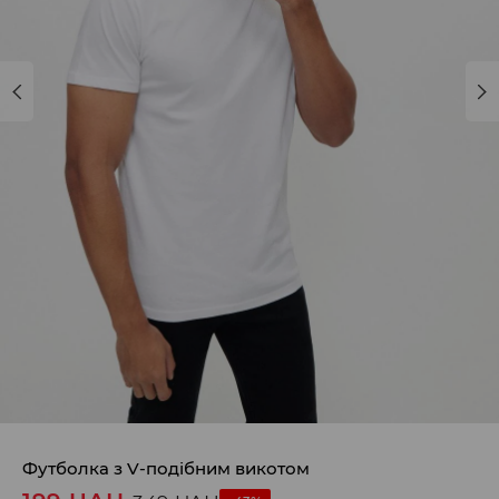
Футболка з V-подібним викотом