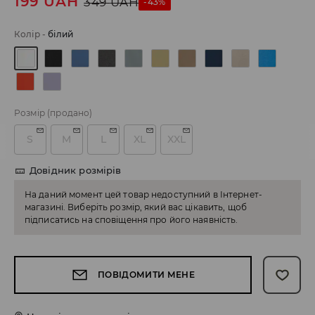
199
UAH
349
UAH
-43%
Колір
-
білий
Розмір
(продано)
S
M
L
XL
XXL
Довідник розмірів
На даний момент цей товар недоступний в Інтернет-
магазині. Виберіть розмір, який вас цікавить, щоб
підписатись на сповіщення про його наявність.
ПОВІДОМИТИ МЕНЕ