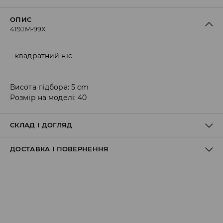
ОПИС
419JM-99X
квадратний ніс
Висота підбора: 5 cm
Розмір на моделі: 40
СКЛАД І ДОГЛЯД
ДОСТАВКА І ПОВЕРНЕННЯ
100% ПОЛІУРЕТАН
Правила доставки