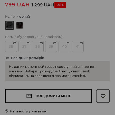
799
UAH
1 299
UAH
-38%
Колір
-
чорний
Розмір
(буде доступно незабаром)
36
37
38
39
40
41
Довідник розмірів
На даний момент цей товар недоступний в Інтернет-
магазині. Виберіть розмір, який вас цікавить, щоб
підписатись на сповіщення про його наявність.
ПОВІДОМИТИ МЕНЕ
Наявність у магазині