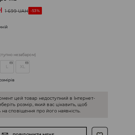
H
-53%
1 699
UAH
иній
ступно незабаром)
L
XL
озмірів
омент цей товар недоступний в Інтернет-
иберіть розмір, який вас цікавить, щоб
 на сповіщення про його наявність.
ПОВІДОМИТИ МЕНЕ