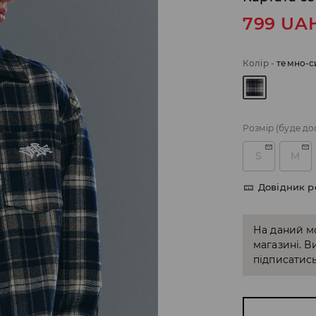
799
UA
Колір
-
темно-с
Розмір
(буде до
S
M
Довідник р
На даний м
магазині. В
підписатись