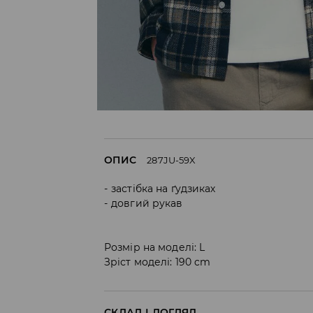
ОПИС
287JU-59X
застібка на ґудзиках
довгий рукав
Розмір на моделі: L
Зріст моделі: 190 cm
СКЛАД І ДОГЛЯД