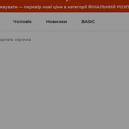
он та деталі акції знайдеш у своєму обліковому записі 💸
Чоловік
Новинки
BASIC
артата сорочка