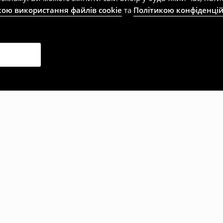
кою використання файлів cookie
та
Політикою конфіденцій
рали