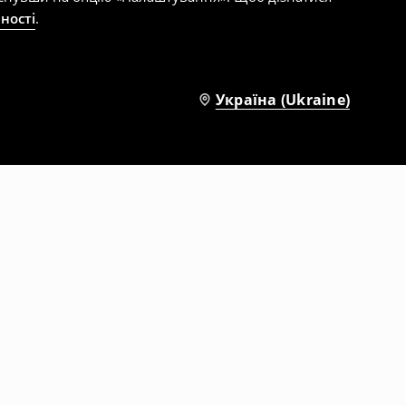
ності
.
Україна (Ukraine)