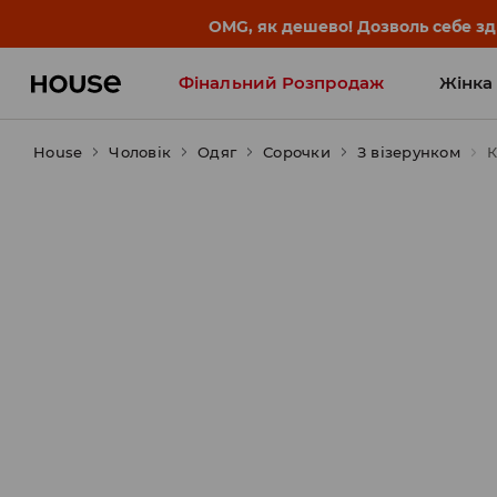
-30% на ПРОДУКТ ДНЯ 🛍️ Куп
Фінальний Розпродаж
Жінка
House
Чоловік
Influencers' Faves
Одяг
Сорочки
З візерунком
К