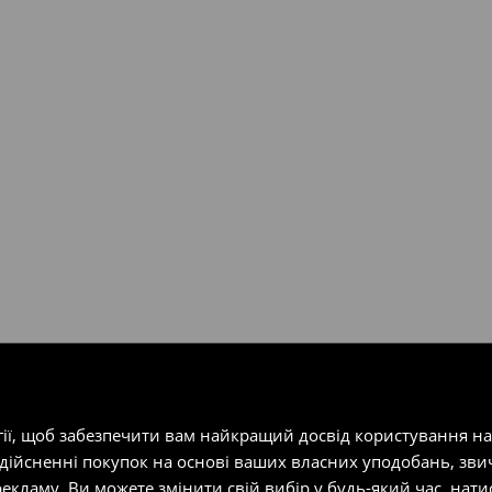
ість посилки при отриманні
одатку.
т-магазин, заповнивши форму
гії, щоб забезпечити вам найкращий досвід користування н
здійсненні покупок на основі ваших власних уподобань, зви
екламу. Ви можете змінити свій вибір у будь-який час, на