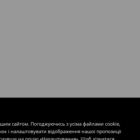
ашим сайтом. Погоджуючись з усіма файлами cookie,
чок і налаштовувати відображення нашої пропозиції
тиснувши на опцію «Налаштування». Щоб дізнатися