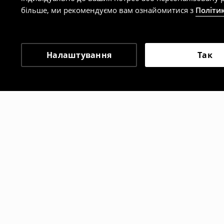
більше, ми рекомендуємо вам ознайомитися з
Політи
Налаштування
Так
Інші клієнти також об