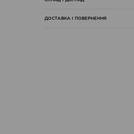
1
ДОСТАВКА І ПОВЕРНЕННЯ
Правила доставки
Пункт відбору Meest Пошта:
199 UAH
*
від 6-10 днiв
Пункт відбору Нова Пошта:
199 UAH
*
від 6-10 днiв
Кур'єр Meest Пошта (післяплата):
199 UAH
*
від 6-10 днiв
* - Замовлення на суму від 1699 UAH д
⟶
Детальніше
Якщо сума замовлення перевищує екві