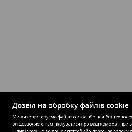
відправлення та кошти доставки), варт
буде залежати від додаткової оплати п
Правила повернення
Ви можете повернути товар в інтерне
на сайті.
⟶
Правила повернення
Дозвіл на обробку файлів cookie
Ми використовуємо файли cookie або подібні техноло
ви дозволяєте нам піклуватися про ваш комфорт при 
індивідуально до ваших потреб або персоналізовану р