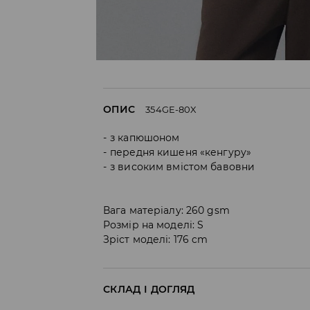
ОПИС
354GE-80X
з капюшоном
передня кишеня «кенгуру»
з високим вмістом бавовни
Вага матеріалу: 260 gsm
Розмір на моделі: S
Зріст моделі: 176 cm
СКЛАД І ДОГЛЯД