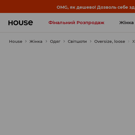
-30% на ПРОДУКТ ДНЯ 🛍️ Куп
Фінальний Розпродаж
Жінка
House
Жінка
Influencers' Faves
Одяг
Світшоти
Oversize, loose
Х