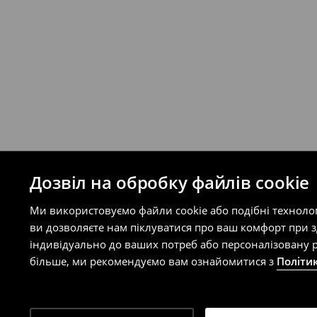
Правила повернення
Ви можете повернути товар в інтерне
на сайті.
⟶
Правила повернення
Дозвіл на обробку файлів cookie
Ми використовуємо файли cookie або подібні техноло
ви дозволяєте нам піклуватися про ваш комфорт при 
індивідуально до ваших потреб або персоналізовану р
більше, ми рекомендуємо вам ознайомитися з
Політи