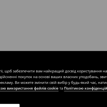
т-магазин, заповнивши форму
гії, щоб забезпечити вам найкращий досвід користування н
здійсненні покупок на основі ваших власних уподобань, зви
екламу. Ви можете змінити свій вибір у будь-який час, на
кою використання файлів cookie
та
Політикою конфіденцій