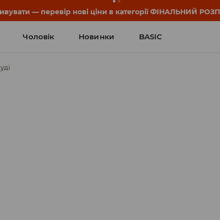
он та деталі акції знайдеш у своєму обліковому записі 💸
Чоловік
Новинки
BASIC
уді