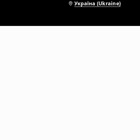
Україна (Ukraine)
Світшот у смужку
1699
UAH