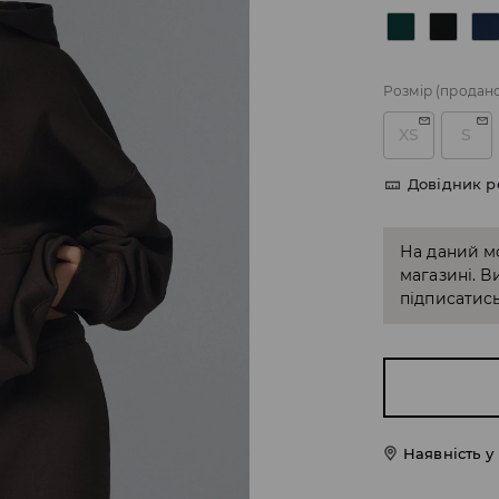
Розмір
(продан
XS
S
Довідник р
На даний м
магазині. В
підписатись
Наявність у