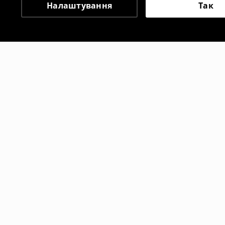
Налаштування
Так
Інші клієнти також об
Худі на блискавці
Худі на бл
1099
UAH
1099
UAH