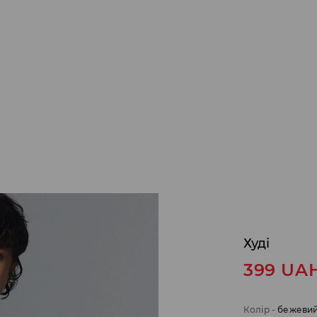
Худі
399
UA
Колір
-
бежеви