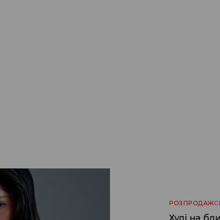
РОЗПРОДАЖ
С
Худі на бл