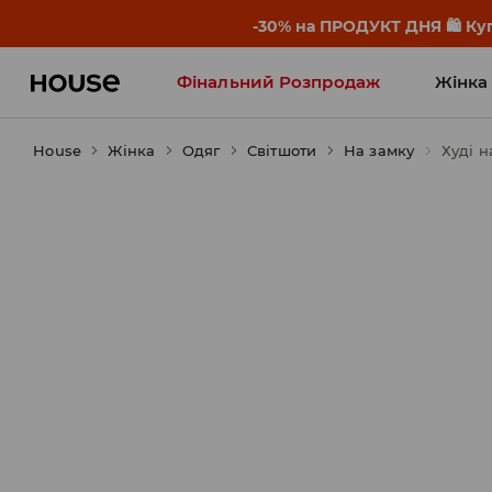
-30% на ПРОДУКТ ДНЯ 🛍️ Куп
Фінальний Розпродаж
Жінка
House
Жінка
Influencers' Faves
Одяг
Світшоти
На замку
Худі н