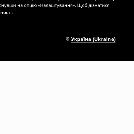
тиснувши на опцію «Налаштування». Щоб дізнатися
ності
.
Україна (Ukraine)