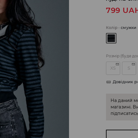
799
UA
Колір
-
смужки
Розмір
(буде до
XS
S
Довідник р
На даний м
магазині. В
підписатись