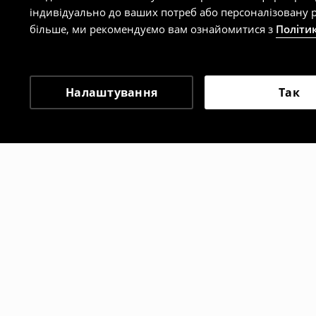
індивідуально до ваших потреб або персоналізовану р
більше, ми рекомендуємо вам ознайомитися з
Політи
Налаштування
Так
Інші клієнти також об