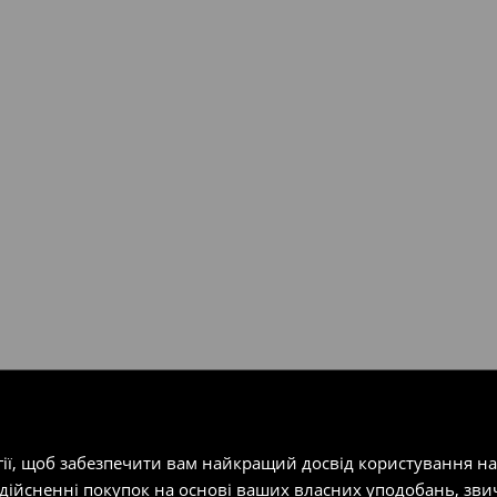
валент 150 євро (враховуючи
ість посилки при отриманні
одатку.
т-магазин, заповнивши форму
гії, щоб забезпечити вам найкращий досвід користування н
здійсненні покупок на основі ваших власних уподобань, зви