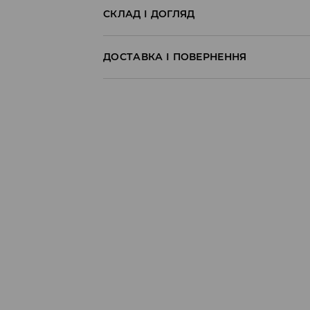
СКЛАД І ДОГЛЯД
60% БАВОВНА, 40% ПОЛІЕСТЕР
ДОСТАВКА І ПОВЕРНЕННЯ
Правила доставки
Пункт відбору Meest Пошта:
199 UAH
*
від 6-10 днiв
Пункт відбору Нова Пошта:
199 UAH
*
від 6-10 днiв
Кур'єр Meest Пошта (післяплата):
199 UAH
*
від 6-10 днiв
* - Замовлення на суму від 1699 UAH д
⟶
Детальніше