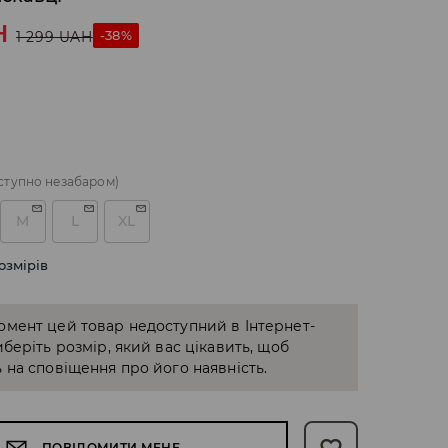
H
-38%
1 299
UAH
ступно незабаром)
M
L
XL
озмірів
омент цей товар недоступний в Інтернет-
иберіть розмір, який вас цікавить, щоб
 на сповіщення про його наявність.
ПОВІДОМИТИ МЕНЕ