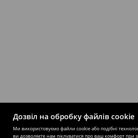
Якщо сума замовлення перевищує екві
відправлення та кошти доставки), варт
буде залежати від додаткової оплати п
Правила повернення
Ви можете повернути товар в інтерне
на сайті.
⟶
Правила повернення
Дозвіл на обробку файлів cookie
Ми використовуємо файли cookie або подібні техноло
ви дозволяєте нам піклуватися про ваш комфорт при 