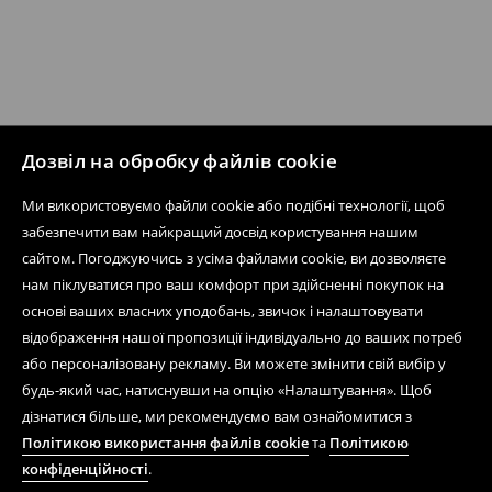
Дозвіл на обробку файлів cookie
Ми використовуємо файли cookie або подібні технології, щоб
забезпечити вам найкращий досвід користування нашим
Дізнатися більше про House
сайтом. Погоджуючись з усіма файлами cookie, ви дозволяєте
нам піклуватися про ваш комфорт при здійсненні покупок на
основі ваших власних уподобань, звичок і налаштовувати
Допомога та контакт
відображення нашої пропозиції індивідуально до ваших потреб
або персоналізовану рекламу. Ви можете змінити свій вибір у
Інтернет-магазин
будь-який час, натиснувши на опцію «Налаштування». Щоб
Умови
дізнатися більше, ми рекомендуємо вам ознайомитися з
Політикою використання файлів cookie
та
Політикою
Мобільний додаток
конфіденційності
.